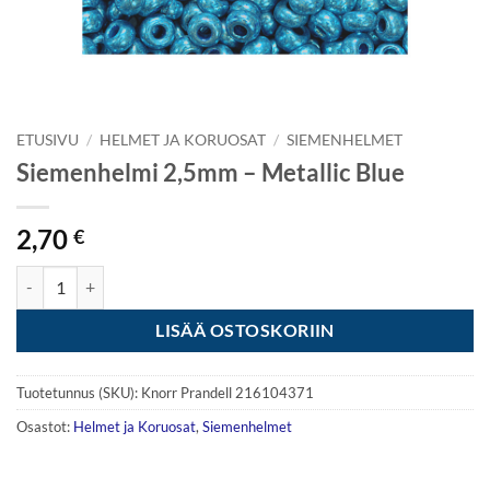
ETUSIVU
/
HELMET JA KORUOSAT
/
SIEMENHELMET
Siemenhelmi 2,5mm – Metallic Blue
2,70
€
Siemenhelmi 2,5mm - Metallic Blue määrä
LISÄÄ OSTOSKORIIN
Tuotetunnus (SKU):
Knorr Prandell 216104371
Osastot:
Helmet ja Koruosat
,
Siemenhelmet