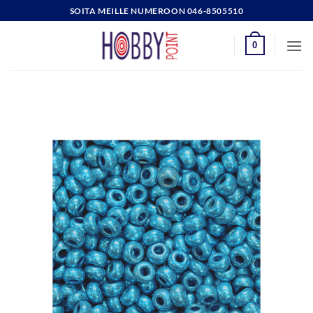
Skip
SOITA MEILLE NUMEROON 046-8505510
to
content
0