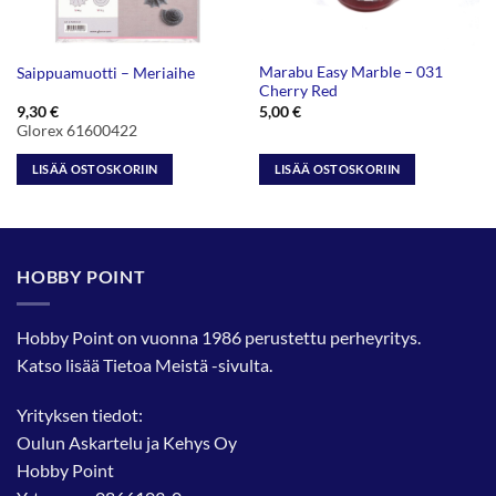
Marabu Easy Marble – 031
Saippuamuotti – Meriaihe
Cherry Red
9,30
€
5,00
€
Glorex 61600422
LISÄÄ OSTOSKORIIN
LISÄÄ OSTOSKORIIN
HOBBY POINT
Hobby Point on vuonna 1986 perustettu perheyritys.
Katso lisää
Tietoa Meistä
-sivulta.
Yrityksen tiedot:
Oulun Askartelu ja Kehys Oy
Hobby Point