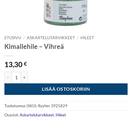
ETUSIVU
/
ASKARTELUTARVIKKEET
/
HILEET
Kimallehile – Vihreä
13,30
€
Kimallehile - Vihreä määrä
LISÄÄ OSTOSKORIIN
Tuotetunnus (SKU):
Rayher 3925829
Osastot:
Askartelutarvikkeet
,
Hileet