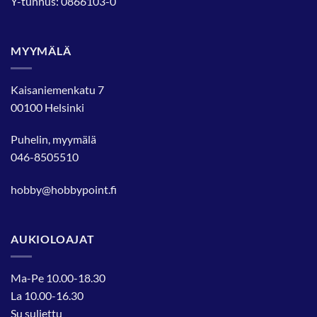
Y-tunnus: 0866103-0
MYYMÄLÄ
Kaisaniemenkatu 7
00100 Helsinki
Puhelin, myymälä
046-8505510
hobby@hobbypoint.fi
AUKIOLOAJAT
Ma-Pe 10.00-18.30
La 10.00-16.30
Su suljettu