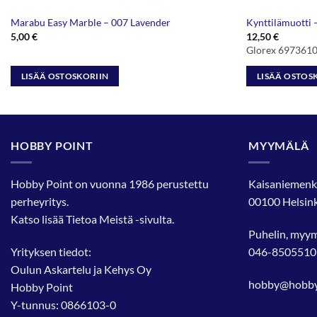
Marabu Easy Marble – 007 Lavender
Kynttilämuotti 
5,00
€
12,50
€
Glorex 697361
LISÄÄ OSTOSKORIIN
LISÄÄ OSTOS
HOBBY POINT
MYYMÄLÄ
Hobby Point on vuonna 1986 perustettu
Kaisaniemenk
perheyritys.
00100 Helsink
Katso lisää
Tietoa Meistä
-sivulta.
Puhelin, myy
Yrityksen tiedot:
046-8505510
Oulun Askartelu ja Kehys Oy
hobby@hobbyp
Hobby Point
Y-tunnus: 0866103-0