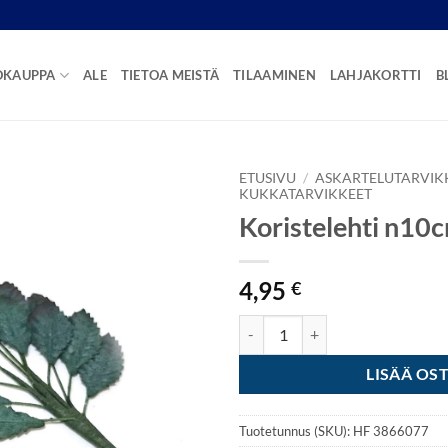
OKAUPPA
ALE
TIETOA MEISTÄ
TILAAMINEN
LAHJAKORTTI
B
ETUSIVU
/
ASKARTELUTARVIK
KUKKATARVIKKEET
Koristelehti n10
4,95
€
Koristelehti n10cm 3kpl määrä
LISÄÄ OS
Tuotetunnus (SKU):
HF 3866077