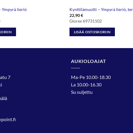
– Ympyrä lieriö
Kynttilämuotti – Ympyrä lieriö, ter
22,90
€
0
Glorex 69731102
KORIIN
LISÄÄ OSTOSKORIIN
AUKIOLOAJAT
atu 7
Ma-Pe 10.00-18.30
i
La 10.00-16.30
Su suljettu
mälä
oint.fi