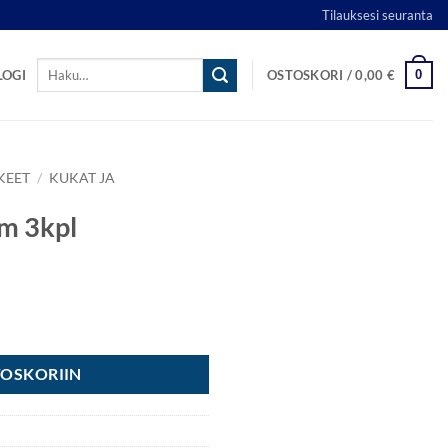
Tilauksesi seuranta
Etsi:
0
LOGI
OSTOSKORI /
0,00
€
KEET
/
KUKAT JA
cm 3kpl
TOSKORIIN