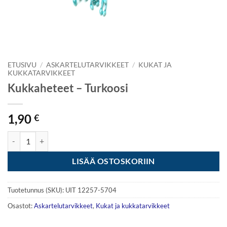
ETUSIVU
/
ASKARTELUTARVIKKEET
/
KUKAT JA
KUKKATARVIKKEET
Kukkaheteet – Turkoosi
1,90
€
Kukkaheteet - Turkoosi määrä
LISÄÄ OSTOSKORIIN
Tuotetunnus (SKU):
UIT 12257-5704
Osastot:
Askartelutarvikkeet
,
Kukat ja kukkatarvikkeet