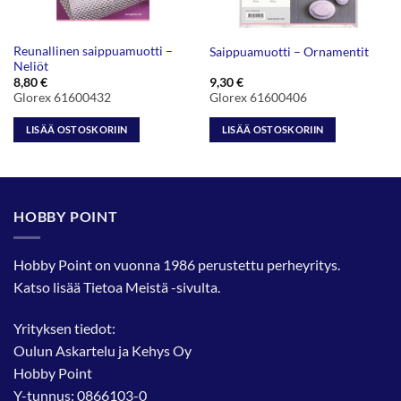
Reunallinen saippuamuotti –
Saippuamuotti – Ornamentit
Neliöt
8,80
€
9,30
€
Glorex 61600432
Glorex 61600406
LISÄÄ OSTOSKORIIN
LISÄÄ OSTOSKORIIN
HOBBY POINT
Hobby Point on vuonna 1986 perustettu perheyritys.
Katso lisää
Tietoa Meistä
-sivulta.
Yrityksen tiedot:
Oulun Askartelu ja Kehys Oy
Hobby Point
Y-tunnus: 0866103-0