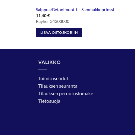
Saippua/Betonimuotti – Sammakkoprinssi
11,40
€
Rayher 34303000
LISÄÄ OSTOSKORIIN
VALIKKO
Toimitusehdot
Tilauksen seuranta
Tilauksen peruutuslomake
Tietosuoja