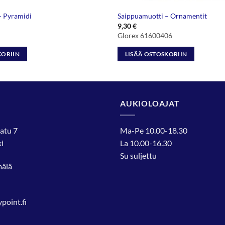
– Pyramidi
Saippuamuotti – Ornamentit
9,30
€
Glorex 61600406
KORIIN
LISÄÄ OSTOSKORIIN
AUKIOLOAJAT
atu 7
Ma-Pe 10.00-18.30
i
La 10.00-16.30
Su suljettu
mälä
oint.fi