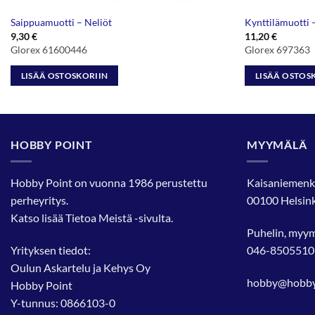
Saippuamuotti – Neliöt
Kynttilämuotti 
9,30
€
11,20
€
Glorex 61600446
Glorex 697363
LISÄÄ OSTOSKORIIN
LISÄÄ OSTOS
HOBBY POINT
MYYMÄLÄ
Hobby Point on vuonna 1986 perustettu
Kaisaniemenk
perheyritys.
00100 Helsink
Katso lisää
Tietoa Meistä
-sivulta.
Puhelin, myy
Yrityksen tiedot:
046-8505510
Oulun Askartelu ja Kehys Oy
hobby@hobbyp
Hobby Point
Y-tunnus: 0866103-0