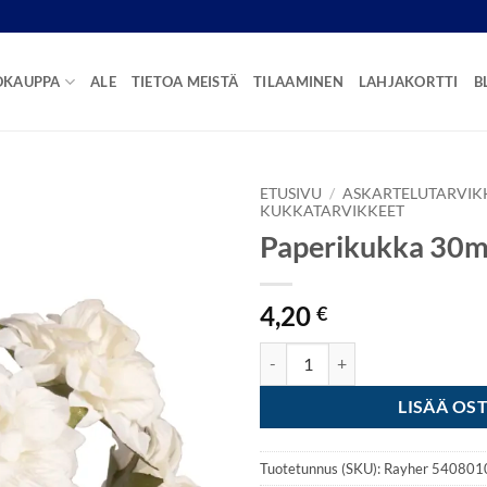
OKAUPPA
ALE
TIETOA MEISTÄ
TILAAMINEN
LAHJAKORTTI
B
ETUSIVU
/
ASKARTELUTARVIK
KUKKATARVIKKEET
Paperikukka 30m
4,20
€
Paperikukka 30mm 6kpl - Vaalea
LISÄÄ OS
Tuotetunnus (SKU):
Rayher 540801