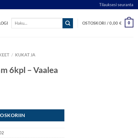
Tilauksesi seuranta
Etsi:
0
LOGI
OSTOSKORI /
0,00
€
KEET
/
KUKAT JA
m 6kpl – Vaalea
 määrä
TOSKORIIN
02