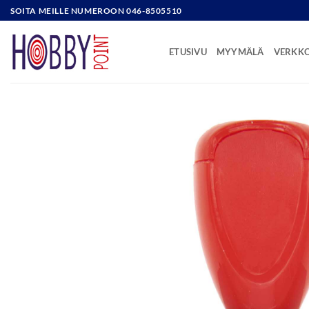
Skip
SOITA MEILLE NUMEROON 046-8505510
to
content
ETUSIVU
MYYMÄLÄ
VERKK