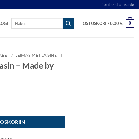
Tilauksesi seuranta
Etsi:
0
LOGI
OSTOSKORI /
0,00
€
KEET
/
LEIMASIMET JA SINETIT
asin – Made by
Me määrä
TOSKORIIN