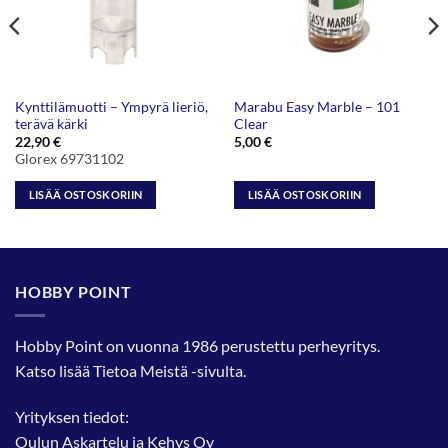
Kynttilämuotti – Ympyrä lieriö,
Marabu Easy Marble – 101
terävä kärki
Clear
22,90
€
5,00
€
Glorex 69731102
LISÄÄ OSTOSKORIIN
LISÄÄ OSTOSKORIIN
HOBBY POINT
Hobby Point on vuonna 1986 perustettu perheyritys.
Katso lisää
Tietoa Meistä
-sivulta.
Yrityksen tiedot:
Oulun Askartelu ja Kehys Oy