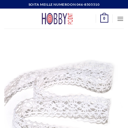
Skip
SOITA MEILLE NUMEROON 046-8505510
to
content
0