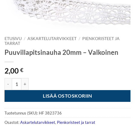
ETUSIVU
/
ASKARTELUTARVIKKEET
/
PIENKORISTEET JA
TARRAT
Puuvillapitsinauha 20mm – Valkoinen
2,00
€
Puuvillapitsinauha 20mm - Valkoinen määrä
LISÄÄ OSTOSKORIIN
Tuotetunnus (SKU):
HF 3823736
Osastot:
Askartelutarvikkeet
,
Pienkoristeet ja tarrat