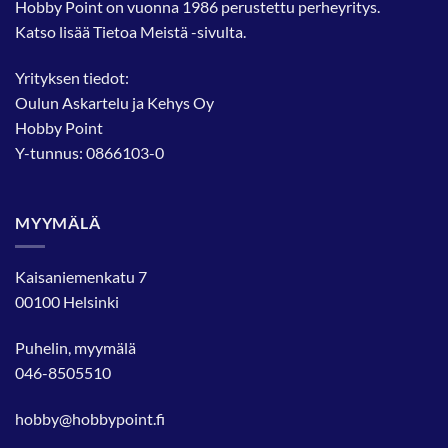
Hobby Point on vuonna 1986 perustettu perheyritys.
Katso lisää
Tietoa Meistä
-sivulta.
Yrityksen tiedot:
Oulun Askartelu ja Kehys Oy
Hobby Point
Y-tunnus: 0866103-0
MYYMÄLÄ
Kaisaniemenkatu 7
00100 Helsinki
Puhelin, myymälä
046-8505510
hobby@hobbypoint.fi