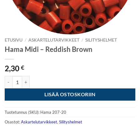
ETUSIVU
/
ASKARTELUTARVIKKEET
/
SILITYSHELMET
Hama Midi – Reddish Brown
2,30
€
Hama Midi - Reddish Brown määrä
LISÄÄ OSTOSKORIIN
Tuotetunnus (SKU):
Hama 207-20
Osastot:
Askartelutarvikkeet
,
Silityshelmet