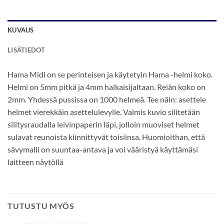
KUVAUS
LISÄTIEDOT
Hama Midi on se perinteisen ja käytetyin Hama -helmi koko.
Helmi on 5mm pitkä ja 4mm halkaisijaltaan. Reiän koko on
2mm. Yhdessä pussissa on 1000 helmeä. Tee näin: asettele
helmet vierekkäin asettelulevylle. Valmis kuvio silitetään
silitysraudalla leivinpaperin läpi, jolloin muoviset helmet
sulavat reunoista kiinnittyvät toisiinsa. Huomioithan, että
sävymalli on suuntaa-antava ja voi vääristyä käyttämäsi
laitteen näytöllä
TUTUSTU MYÖS