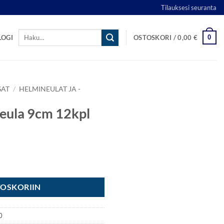
Tilauksesi seuranta
Etsi:
0
LOGI
OSTOSKORI /
0,00
€
SAT
/
HELMINEULAT JA -
eula 9cm 12kpl
 määrä
TOSKORIIN
0