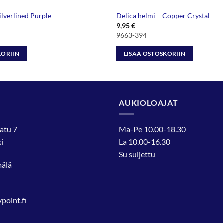
ilverlined Purple
Delica helmi – Copper Crystal
9,95
€
9663-394
KORIIN
LISÄÄ OSTOSKORIIN
AUKIOLOAJAT
atu 7
Ma-Pe 10.00-18.30
i
La 10.00-16.30
Su suljettu
mälä
oint.fi