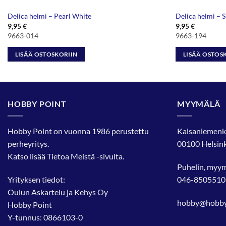
Delica helmi – Pearl White
Delica helmi – S
9,95
€
9,95
€
9663-014
9663-194
LISÄÄ OSTOSKORIIN
LISÄÄ OSTOS
HOBBY POINT
MYYMÄLÄ
Hobby Point on vuonna 1986 perustettu
Kaisaniemenk
perheyritys.
00100 Helsink
Katso lisää
Tietoa Meistä
-sivulta.
Puhelin, myy
Yrityksen tiedot:
046-8505510
Oulun Askartelu ja Kehys Oy
hobby@hobbyp
Hobby Point
Y-tunnus: 0866103-0