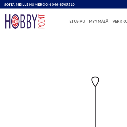
Skip
SOITA MEILLE NUMEROON 046-8505510
to
content
ETUSIVU
MYYMÄLÄ
VERKK