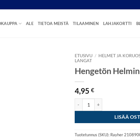
OKAUPPA
ALE
TIETOA MEISTÄ
TILAAMINEN
LAHJAKORTTI
B
ETUSIVU
/
HELMET JA KORUO
LANGAT
Hengetön Helmin
4,95
€
Hengetön Helmineula 9cm 12kpl
LISÄÄ OS
Tuotetunnus (SKU):
Rayher 210890