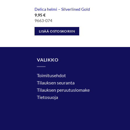
Delica helmi – Silverlined Gold
9,95
€
9663-074
LISÄÄ OSTOSKORIIN
VALIKKO
Toimitusehdot
Tilauksen seuranta
Tilauksen peruutuslomake
Tietosuoja