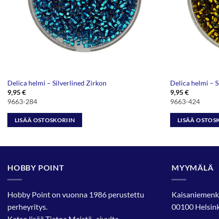
Delica helmi – Silverlined Zirkon
Delica helmi – S
9,95
€
9,95
€
9663-284
9663-424
LISÄÄ OSTOSKORIIN
LISÄÄ OSTOS
HOBBY POINT
MYYMÄLÄ
Hobby Point on vuonna 1986 perustettu
Kaisaniemenk
perheyritys.
00100 Helsink
Katso lisää
Tietoa Meistä
-sivulta.