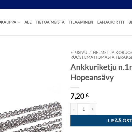
OKAUPPA
ALE
TIETOA MEISTÄ
TILAAMINEN
LAHJAKORTTI
B
ETUSIVU
/
HELMET JA KORUO
RUOSTUMATTOMASTA TERÄKS
Ankkuriketju n.
Hopeansävy
7,20
€
Ankkuriketju n.1mm 2m - Hopea
LISÄÄ OS