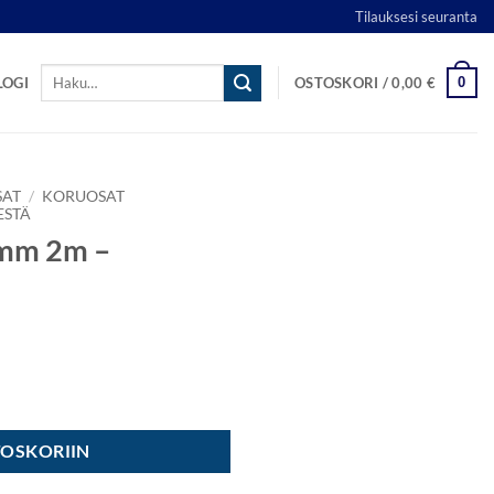
Tilauksesi seuranta
Etsi:
0
LOGI
OSTOSKORI /
0,00
€
SAT
/
KORUOSAT
ESTÄ
1mm 2m –
nsävy määrä
TOSKORIIN