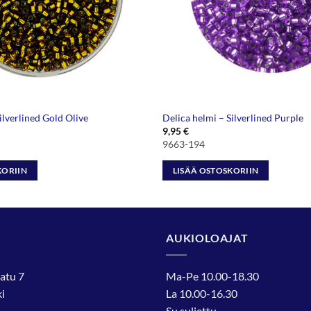
ilverlined Gold Olive
Delica helmi – Silverlined Purple
9,95
€
9663-194
KORIIN
LISÄÄ OSTOSKORIIN
AUKIOLOAJAT
atu 7
Ma-Pe 10.00-18.30
i
La 10.00-16.30
Su suljettu