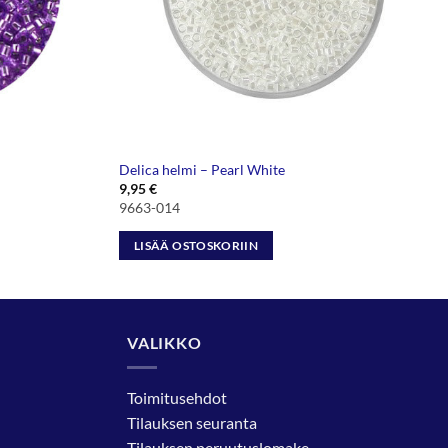
Delica helmi – Pearl White
9,95
€
9663-014
LISÄÄ OSTOSKORIIN
VALIKKO
Toimitusehdot
Tilauksen seuranta
Tilauksen peruutuslomake