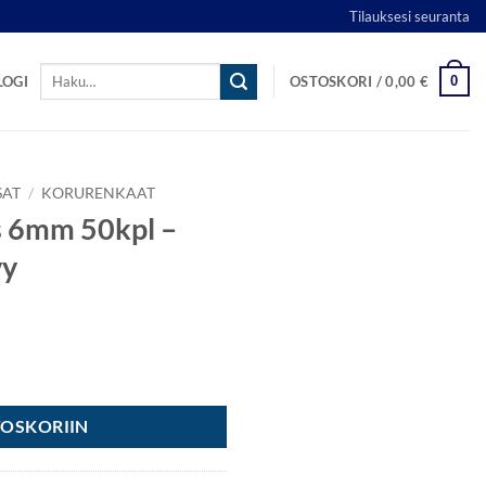
Tilauksesi seuranta
Etsi:
0
LOGI
OSTOSKORI /
0,00
€
SAT
/
KORURENKAAT
s 6mm 50kpl –
vy
irkas hopeansävy määrä
TOSKORIIN