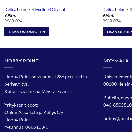
Delica helmi – Silverlined Crystal
Delica helmi – S
9,95
€
9,95
€
9663-024
9663-074
LISÄÄ OSTOSKORIIN
LISÄÄ OSTOS
HOBBY POINT
MYYMÄLÄ
Hobby Point on vuonna 1986 perustettu
Kaisaniemenk
perheyritys.
00100 Helsink
Katso lisää
Tietoa Meistä
-sivulta.
Puhelin, myy
Yrityksen tiedot:
046-8505510
Oulun Askartelu ja Kehys Oy
hobby@hobbyp
Hobby Point
Y-tunnus: 0866103-0