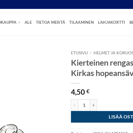
OKAUPPA
ALE
TIETOA MEISTÄ
TILAAMINEN
LAHJAKORTTI
B
ETUSIVU
/
HELMET JA KORUO
Kierteinen renga
Kirkas hopeansä
4,50
€
Kierteinen rengas 6mm 50kpl - K
LISÄÄ OS