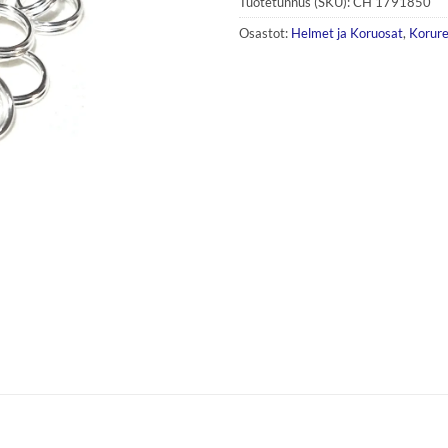
Tuotetunnus (SKU):
CH 1791850
Osastot:
Helmet ja Koruosat
,
Korur