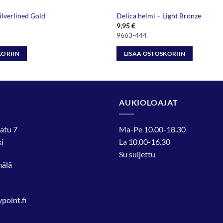
ilverlined Gold
Delica helmi – Light Bronze
9,95
€
9663-444
KORIIN
LISÄÄ OSTOSKORIIN
AUKIOLOAJAT
atu 7
Ma-Pe 10.00-18.30
i
La 10.00-16.30
Su suljettu
mälä
oint.fi