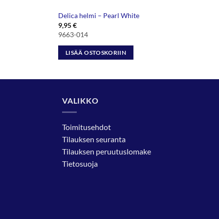
Delica helmi – Pearl White
9,95
€
9663-014
LISÄÄ OSTOSKORIIN
VALIKKO
Toimitusehdot
Tilauksen seuranta
Tilauksen peruutuslomake
Tietosuoja