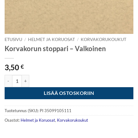
ETUSIVU
/
HELMET JA KORUOSAT
/
KORVAKORUKOUKUT
Korvakorun stoppari – Valkoinen
3,50
€
Korvakorun stoppari - Valkoinen määrä
LISÄÄ OSTOSKORIIN
Tuotetunnus (SKU):
PI 35099105111
Osastot:
Helmet ja Koruosat
,
Korvakorukoukut