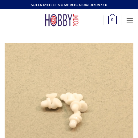
Skip
SOITA MEILLE NUMEROON 046-8505510
to
content
0