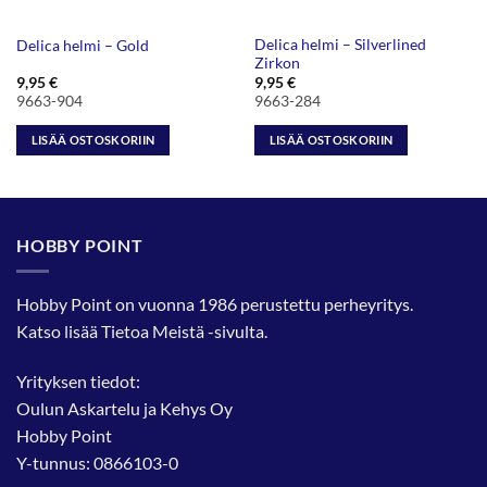
Delica helmi – Silverlined
Delica helmi – Gold
Zirkon
9,95
€
9,95
€
9663-904
9663-284
LISÄÄ OSTOSKORIIN
LISÄÄ OSTOSKORIIN
HOBBY POINT
Hobby Point on vuonna 1986 perustettu perheyritys.
Katso lisää
Tietoa Meistä
-sivulta.
Yrityksen tiedot:
Oulun Askartelu ja Kehys Oy
Hobby Point
Y-tunnus: 0866103-0