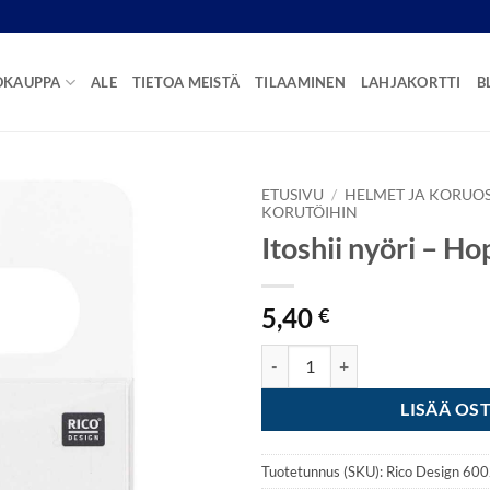
OKAUPPA
ALE
TIETOA MEISTÄ
TILAAMINEN
LAHJAKORTTI
B
ETUSIVU
/
HELMET JA KORUO
KORUTÖIHIN
Itoshii nyöri – Ho
5,40
€
Itoshii nyöri - Hopeaglitter määrä
LISÄÄ OS
Tuotetunnus (SKU):
Rico Design 60