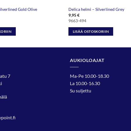
ilverlined Gold Olive
Delica helmi – Silverlined Grey
9,95
€
9663-494
KORIIN
LISÄÄ OSTOSKORIIN
AUKIOLOAJAT
atu 7
Ma-Pe 10.00-18.30
i
La 10.00-16.30
Su suljettu
mälä
oint.fi