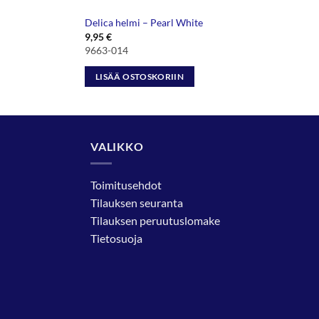
Delica helmi – Pearl White
9,95
€
9663-014
LISÄÄ OSTOSKORIIN
VALIKKO
Toimitusehdot
Tilauksen seuranta
Tilauksen peruutuslomake
Tietosuoja