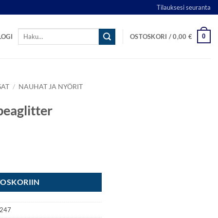
Tilauksesi seuranta
Etsi:
0
LOGI
OSTOSKORI /
0,00
€
SAT
/
NAUHAT JA NYÖRIT
peaglitter
TOSKORIIN
0247