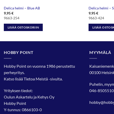
Delica helmi – Blue AB
Delica helmi – S
9,95
€
9,95
€
9663-254
9663-424
LISÄÄ OSTOSKORIIN
LISÄÄ OSTOS
HOBBY POINT
MYYMÄLÄ
Hobby Point on vuonna 1986 perustettu
Kaisaniemenk
perheyritys.
00100 Helsink
Katso lisää
Tietoa Meistä
-sivulta.
Puhelin, myy
Yrityksen tiedot:
046-8505510
Oulun Askartelu ja Kehys Oy
hobby@hobbyp
Hobby Point
Y-tunnus: 0866103-0