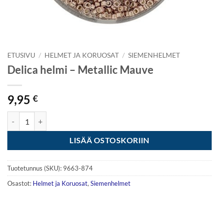
ETUSIVU
/
HELMET JA KORUOSAT
/
SIEMENHELMET
Delica helmi – Metallic Mauve
9,95
€
Delica helmi - Metallic Mauve määrä
LISÄÄ OSTOSKORIIN
Tuotetunnus (SKU):
9663-874
Osastot:
Helmet ja Koruosat
,
Siemenhelmet