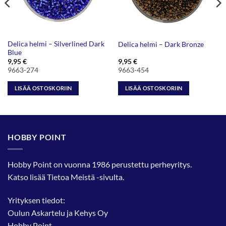
Delica helmi – Silverlined Dark
Delica helmi – Dark Bronze
Blue
9,95
€
9,95
€
9663-274
9663-454
LISÄÄ OSTOSKORIIN
LISÄÄ OSTOSKORIIN
HOBBY POINT
Hobby Point on vuonna 1986 perustettu perheyritys.
Katso lisää
Tietoa Meistä
-sivulta.
Yrityksen tiedot:
Oulun Askartelu ja Kehys Oy
Hobby Point