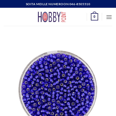
Skip
SOITA MEILLE NUMEROON 046-8505510
to
content
0