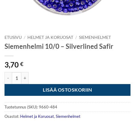
ETUSIVU
/
HELMET JA KORUOSAT
/
SIEMENHELMET
Siemenhelmi 10/0 – Silverlined Safir
3,70
€
Siemenhelmi 10/0 - Silverlined Safir määrä
LISÄÄ OSTOSKORIIN
Tuotetunnus (SKU):
9660-484
Osastot:
Helmet ja Koruosat
,
Siemenhelmet