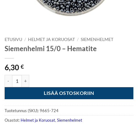
ETUSIVU
/
HELMET JA KORUOSAT
/
SIEMENHELMET
Siemenhelmi 15/0 – Hematite
6,30
€
Siemenhelmi 15/0 - Hematite määrä
LISÄÄ OSTOSKORIIN
Tuotetunnus (SKU):
9665-724
Osastot:
Helmet ja Koruosat
,
Siemenhelmet