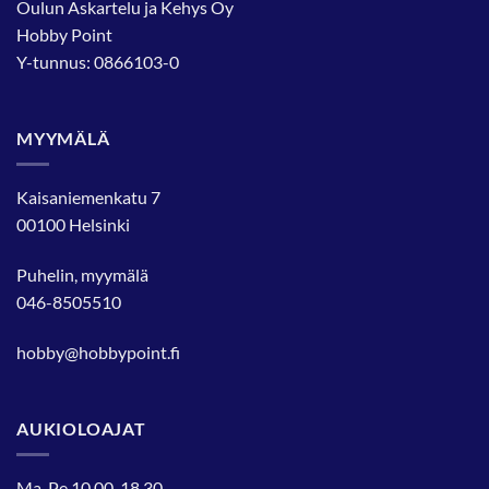
Oulun Askartelu ja Kehys Oy
Hobby Point
Y-tunnus: 0866103-0
MYYMÄLÄ
Kaisaniemenkatu 7
00100 Helsinki
Puhelin, myymälä
046-8505510
hobby@hobbypoint.fi
AUKIOLOAJAT
Ma-Pe 10.00-18.30