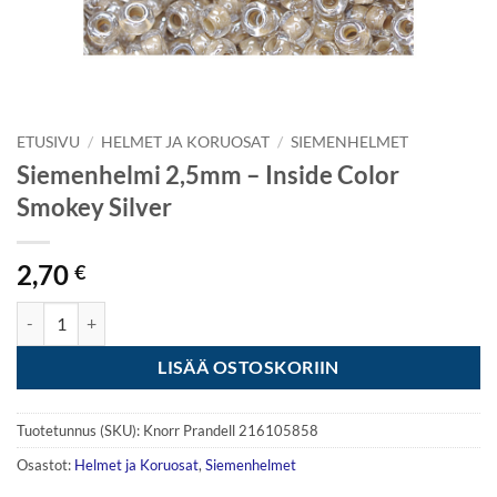
ETUSIVU
/
HELMET JA KORUOSAT
/
SIEMENHELMET
Siemenhelmi 2,5mm – Inside Color
Smokey Silver
2,70
€
Siemenhelmi 2,5mm - Inside Color Smokey Silver määrä
LISÄÄ OSTOSKORIIN
Tuotetunnus (SKU):
Knorr Prandell 216105858
Osastot:
Helmet ja Koruosat
,
Siemenhelmet