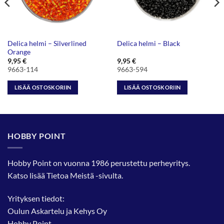
Delica helmi – Silverlined
Delica helmi – Black
Orange
9,95
€
9,95
€
9663-114
9663-594
LISÄÄ OSTOSKORIIN
LISÄÄ OSTOSKORIIN
HOBBY POINT
Hobby Point on vuonna 1986 perustettu perheyritys.
Katso lisää
Tietoa Meistä
-sivulta.
Yrityksen tiedot:
Oulun Askartelu ja Kehys Oy
Hobby Point