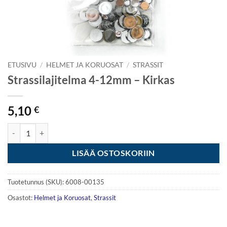
ETUSIVU
/
HELMET JA KORUOSAT
/
STRASSIT
Strassilajitelma 4-12mm – Kirkas
5,10
€
Strassilajitelma 4-12mm - Kirkas määrä
LISÄÄ OSTOSKORIIN
Tuotetunnus (SKU):
6008-00135
Osastot:
Helmet ja Koruosat
,
Strassit