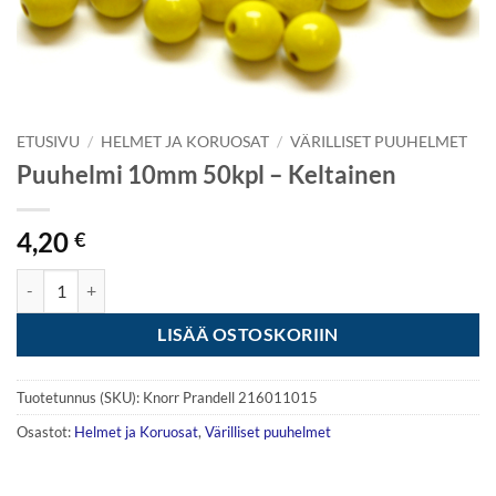
ETUSIVU
/
HELMET JA KORUOSAT
/
VÄRILLISET PUUHELMET
Puuhelmi 10mm 50kpl – Keltainen
4,20
€
Puuhelmi 10mm 50kpl - Keltainen määrä
LISÄÄ OSTOSKORIIN
Tuotetunnus (SKU):
Knorr Prandell 216011015
Osastot:
Helmet ja Koruosat
,
Värilliset puuhelmet