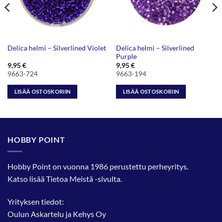
Delica helmi – Silverlined
Delica helmi – Silverlined Violet
Purple
9,95
€
9,95
€
9663-724
9663-194
LISÄÄ OSTOSKORIIN
LISÄÄ OSTOSKORIIN
HOBBY POINT
Hobby Point on vuonna 1986 perustettu perheyritys.
Katso lisää
Tietoa Meistä
-sivulta.
Yrityksen tiedot:
Oulun Askartelu ja Kehys Oy