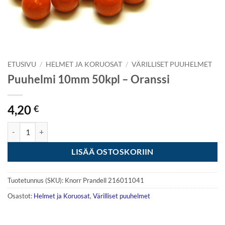
ETUSIVU
/
HELMET JA KORUOSAT
/
VÄRILLISET PUUHELMET
Puuhelmi 10mm 50kpl – Oranssi
4,20
€
Puuhelmi 10mm 50kpl - Oranssi määrä
LISÄÄ OSTOSKORIIN
Tuotetunnus (SKU):
Knorr Prandell 216011041
Osastot:
Helmet ja Koruosat
,
Värilliset puuhelmet