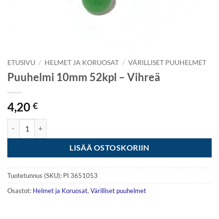
ETUSIVU
/
HELMET JA KORUOSAT
/
VÄRILLISET PUUHELMET
Puuhelmi 10mm 52kpl – Vihreä
4,20
€
Puuhelmi 10mm 52kpl - Vihreä määrä
LISÄÄ OSTOSKORIIN
Tuotetunnus (SKU):
PI 3651053
Osastot:
Helmet ja Koruosat
,
Värilliset puuhelmet