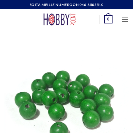
Skip
SOITA MEILLE NUMEROON 046-8505510
to
content
0