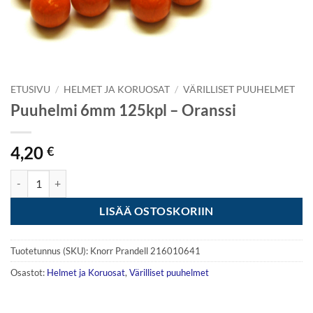
ETUSIVU
/
HELMET JA KORUOSAT
/
VÄRILLISET PUUHELMET
Puuhelmi 6mm 125kpl – Oranssi
4,20
€
Puuhelmi 6mm 125kpl - Oranssi määrä
LISÄÄ OSTOSKORIIN
Tuotetunnus (SKU):
Knorr Prandell 216010641
Osastot:
Helmet ja Koruosat
,
Värilliset puuhelmet