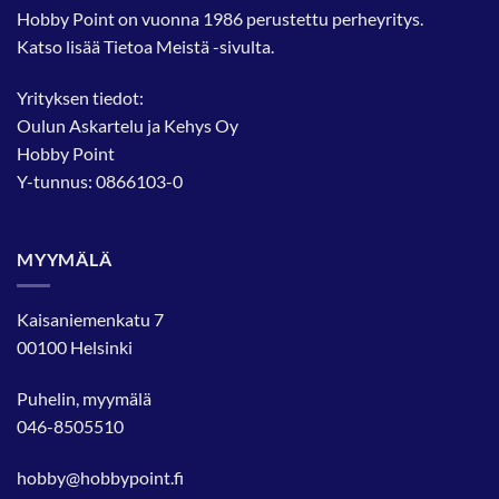
tehdä
tehdä
Hobby Point on vuonna 1986 perustettu perheyritys.
valinnat
valinnat
Katso lisää
Tietoa Meistä
-sivulta.
tuotteen
tuotteen
sivulla.
sivulla.
Yrityksen tiedot:
Oulun Askartelu ja Kehys Oy
Hobby Point
Y-tunnus: 0866103-0
MYYMÄLÄ
Kaisaniemenkatu 7
00100 Helsinki
Puhelin, myymälä
046-8505510
hobby@hobbypoint.fi