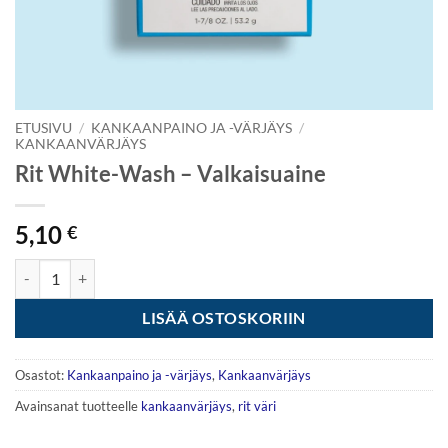
ETUSIVU
/
KANKAANPAINO JA -VÄRJÄYS
/
KANKAANVÄRJÄYS
Rit White-Wash – Valkaisuaine
5,10
€
Rit White-Wash - Valkaisuaine määrä
LISÄÄ OSTOSKORIIN
Osastot:
Kankaanpaino ja -värjäys
,
Kankaanvärjäys
Avainsanat tuotteelle
kankaanvärjäys
,
rit väri