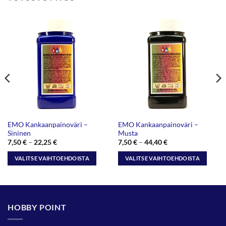
EMO Kankaanpainoväri –
EMO Kankaanpainoväri –
Sininen
Musta
Hintaluokka:
Hintaluokka:
7,50
€
–
22,25
€
7,50
€
–
44,40
€
7,50 €
7,50 €
-
-
VALITSE VAIHTOEHDOISTA
VALITSE VAIHTOEHDOISTA
22,25 €
44,40 €
Tällä
Tällä
tuotteella
tuotteella
on
on
useampi
useampi
HOBBY POINT
muunnelma.
muunnelma.
Voit
Voit