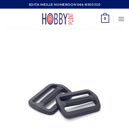
Skip
SOITA MEILLE NUMEROON 046-8505510
to
content
0