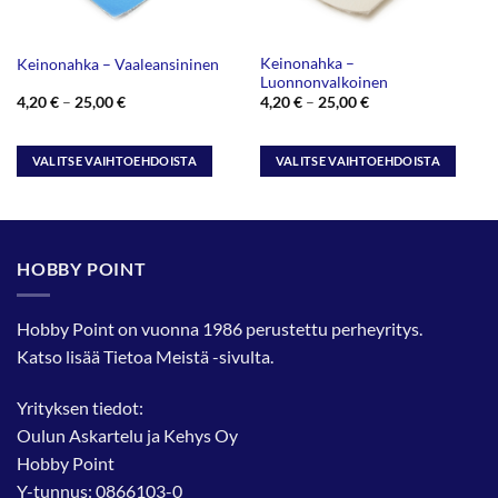
Keinonahka –
Keinonahka – Vaaleansininen
Luonnonvalkoinen
Hintaluokka:
Hintaluokka:
4,20
€
–
25,00
€
4,20
€
–
25,00
€
4,20 €
4,20 €
-
-
25,00 €
25,00 €
VALITSE VAIHTOEHDOISTA
VALITSE VAIHTOEHDOISTA
Tällä
Tällä
tuotteella
tuotteella
on
on
useampi
useampi
HOBBY POINT
muunnelma.
muunnelma.
Voit
Voit
tehdä
tehdä
Hobby Point on vuonna 1986 perustettu perheyritys.
valinnat
valinnat
Katso lisää
Tietoa Meistä
-sivulta.
tuotteen
tuotteen
sivulla.
sivulla.
Yrityksen tiedot:
Oulun Askartelu ja Kehys Oy
Hobby Point
Y-tunnus: 0866103-0