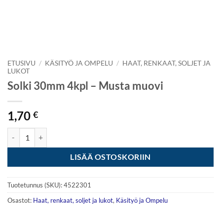
ETUSIVU
/
KÄSITYÖ JA OMPELU
/
HAAT, RENKAAT, SOLJET JA
LUKOT
Solki 30mm 4kpl – Musta muovi
1,70
€
Solki 30mm 4kpl - Musta muovi määrä
LISÄÄ OSTOSKORIIN
Tuotetunnus (SKU):
4522301
Osastot:
Haat, renkaat, soljet ja lukot
,
Käsityö ja Ompelu