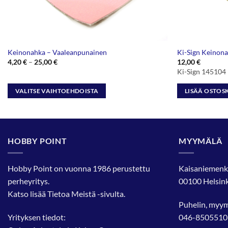
Keinonahka – Vaaleanpunainen
Ki-Sign Keinona
Hintaluokka:
4,20
€
–
25,00
€
12,00
€
4,20 €
Ki-Sign 145104
-
25,00 €
VALITSE VAIHTOEHDOISTA
LISÄÄ OSTOS
Tällä
tuotteella
on
useampi
HOBBY POINT
MYYMÄLÄ
muunnelma.
Voit
Hobby Point on vuonna 1986 perustettu
Kaisaniemenk
tehdä
perheyritys.
00100 Helsink
valinnat
Katso lisää
Tietoa Meistä
-sivulta.
tuotteen
Puhelin, myy
sivulla.
Yrityksen tiedot:
046-8505510