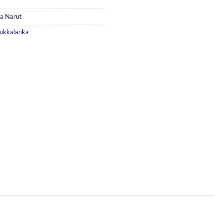
ja Narut
sukkalanka