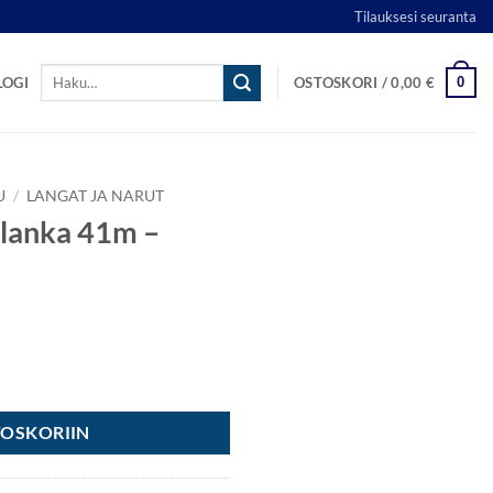
Tilauksesi seuranta
Etsi:
0
LOGI
OSTOSKORI /
0,00
€
U
/
LANGAT JA NARUT
alanka 41m –
02 Kirsikka määrä
TOSKORIIN