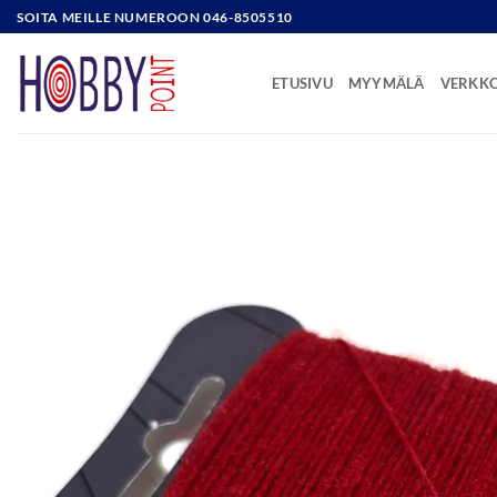
Skip
SOITA MEILLE NUMEROON 046-8505510
to
content
ETUSIVU
MYYMÄLÄ
VERKK