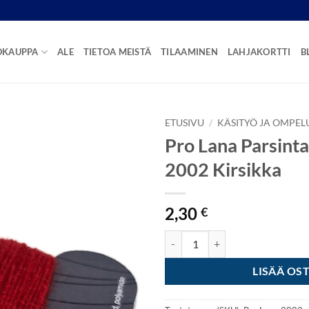
OKAUPPA
ALE
TIETOA MEISTÄ
TILAAMINEN
LAHJAKORTTI
B
ETUSIVU
/
KÄSITYÖ JA OMPEL
Pro Lana Parsint
2002 Kirsikka
2,30
€
Pro Lana Parsintalanka 41m - 20
LISÄÄ OS