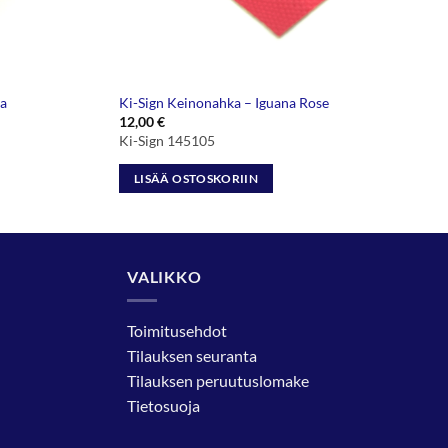
a
Ki-Sign Keinonahka – Iguana Rose
12,00
€
Ki-Sign 145105
LISÄÄ OSTOSKORIIN
VALIKKO
Toimitusehdot
Tilauksen seuranta
Tilauksen peruutuslomake
Tietosuoja