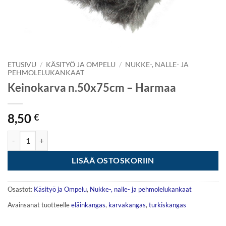
ETUSIVU
/
KÄSITYÖ JA OMPELU
/
NUKKE-, NALLE- JA
PEHMOLELUKANKAAT
Keinokarva n.50x75cm – Harmaa
8,50
€
Keinokarva n.50x75cm - Harmaa määrä
LISÄÄ OSTOSKORIIN
Osastot:
Käsityö ja Ompelu
,
Nukke-, nalle- ja pehmolelukankaat
Avainsanat tuotteelle
eläinkangas
,
karvakangas
,
turkiskangas