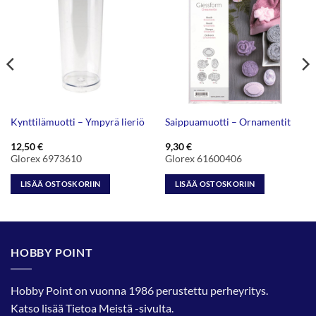
Kynttilämuotti – Ympyrä lieriö
Saippuamuotti – Ornamentit
12,50
€
9,30
€
Glorex 6973610
Glorex 61600406
LISÄÄ OSTOSKORIIN
LISÄÄ OSTOSKORIIN
HOBBY POINT
Hobby Point on vuonna 1986 perustettu perheyritys.
Katso lisää
Tietoa Meistä
-sivulta.