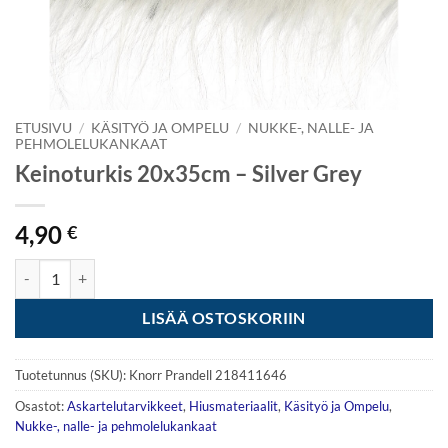
ETUSIVU
/
KÄSITYÖ JA OMPELU
/
NUKKE-, NALLE- JA
PEHMOLELUKANKAAT
Keinoturkis 20x35cm – Silver Grey
4,90
€
Keinoturkis 20x35cm - Silver Grey määrä
LISÄÄ OSTOSKORIIN
Tuotetunnus (SKU):
Knorr Prandell 218411646
Osastot:
Askartelutarvikkeet
,
Hiusmateriaalit
,
Käsityö ja Ompelu
,
Nukke-, nalle- ja pehmolelukankaat