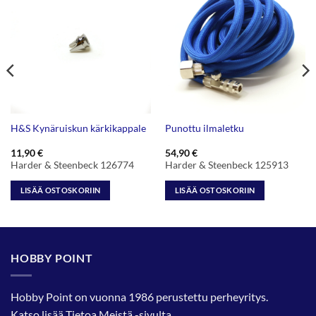
H&S Kynäruiskun kärkikappale
Punottu ilmaletku
11,90
€
54,90
€
Harder & Steenbeck 126774
Harder & Steenbeck 125913
LISÄÄ OSTOSKORIIN
LISÄÄ OSTOSKORIIN
HOBBY POINT
Hobby Point on vuonna 1986 perustettu perheyritys.
Katso lisää
Tietoa Meistä
-sivulta.