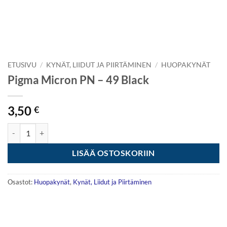
ETUSIVU
/
KYNÄT, LIIDUT JA PIIRTÄMINEN
/
HUOPAKYNÄT
Pigma Micron PN – 49 Black
3,50
€
Pigma Micron PN - 49 Black määrä
LISÄÄ OSTOSKORIIN
Osastot:
Huopakynät
,
Kynät, Liidut ja Piirtäminen