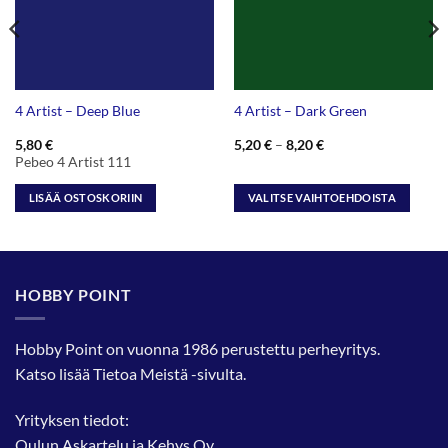
4 Artist – Deep Blue
4 Artist – Dark Green
Hintaluokka:
5,80
€
5,20
€
–
8,20
€
5,20 €
Pebeo 4 Artist 111
-
8,20 €
LISÄÄ OSTOSKORIIN
VALITSE VAIHTOEHDOISTA
Tällä
tuotteella
on
useampi
HOBBY POINT
muunnelma.
Voit
tehdä
Hobby Point on vuonna 1986 perustettu perheyritys.
valinnat
Katso lisää
Tietoa Meistä
-sivulta.
tuotteen
sivulla.
Yrityksen tiedot:
Oulun Askartelu ja Kehys Oy