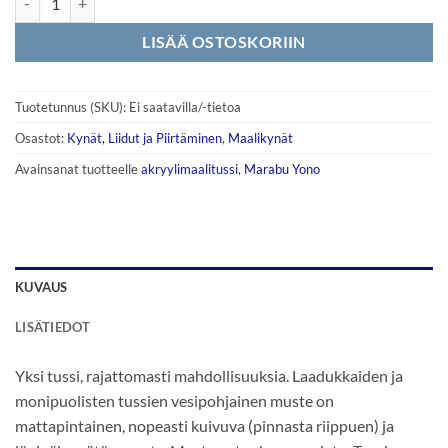
LISÄÄ OSTOSKORIIN
Tuotetunnus (SKU):
Ei saatavilla/-tietoa
Osastot:
Kynät, Liidut ja Piirtäminen
,
Maalikynät
Avainsanat tuotteelle
akryylimaalitussi
,
Marabu Yono
KUVAUS
LISÄTIEDOT
Yksi tussi, rajattomasti mahdollisuuksia. Laadukkaiden ja
monipuolisten tussien vesipohjainen muste on
mattapintainen, nopeasti kuivuva (pinnasta riippuen) ja