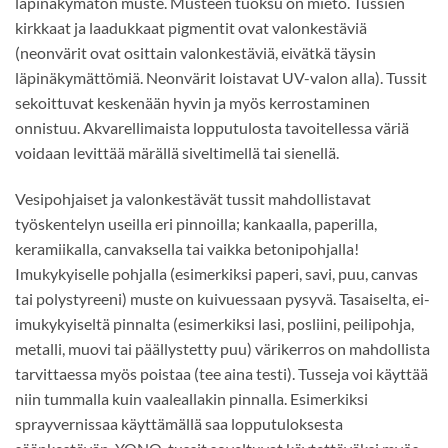
läpinäkymätön muste. Musteen tuoksu on mieto. Tussien
kirkkaat ja laadukkaat pigmentit ovat valonkestäviä
(neonvärit ovat osittain valonkestäviä, eivätkä täysin
läpinäkymättömiä. Neonvärit loistavat UV-valon alla). Tussit
sekoittuvat keskenään hyvin ja myös kerrostaminen
onnistuu. Akvarellimaista lopputulosta tavoitellessa väriä
voidaan levittää märällä siveltimellä tai sienellä.
Vesipohjaiset ja valonkestävät tussit mahdollistavat
työskentelyn useilla eri pinnoilla; kankaalla, paperilla,
keramiikalla, canvaksella tai vaikka betonipohjalla!
Imukykyiselle pohjalla (esimerkiksi paperi, savi, puu, canvas
tai polystyreeni) muste on kuivuessaan pysyvä. Tasaiselta, ei-
imukykyiseltä pinnalta (esimerkiksi lasi, posliini, peilipohja,
metalli, muovi tai päällystetty puu) värikerros on mahdollista
tarvittaessa myös poistaa (tee aina testi). Tusseja voi käyttää
niin tummalla kuin vaaleallakin pinnalla. Esimerkiksi
sprayvernissaa käyttämällä saa lopputuloksesta