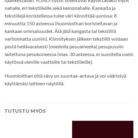
säänkestävän. YONO-tussit soveltuvat käytettäväksi myös
nahalle, eri tekstiileille sekä keinonahalle. Kankaita ja
tekstiilejä koristellessa tulee väri kiinnittää uunissa: 8
minuuttia 150 asteessa (huomioithan koristeltavan ja
kankaan ominaisuudet. Älä jätä kangasta tai tekstiiliä
vartioimatta uuniin). Kiinnityksen jälkeen tekstiilit voidaan
pestä hellävaraisesti (miedolla pesuaineella) pesupussiin
laitettuna pesukoneessa (max. 30 asteessa, ei suositella usein
käytössä oleville vaatteille tai tekstiileille).
Huomioithan että sävy on suuntaa-antava ja voi vääristyä
käyttämäsi laitteen näytöllä.
TUTUSTU MYÖS