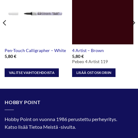
Pen-Touch Calligrapher – White
4 Artist – Brown
5,80
€
5,80
€
Pebeo 4 Artist 119
VALITSE VAIHTOEHDOISTA
LISÄÄ OSTOSKORIIN
Tällä
tuotteella
on
useampi
HOBBY POINT
muunnelma.
Voit
tehdä
Hobby Point on vuonna 1986 perustettu perheyritys.
valinnat
Katso lisää
Tietoa Meistä
-sivulta.
tuotteen
sivulla.