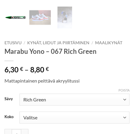
ETUSIVU
/
KYNÄT, LIIDUT JA PIIRTÄMINEN
/
MAALIKYNÄT
Marabu Yono – 067 Rich Green
Hintaluokka:
6,30
–
8,80
€
€
6,30 €
Mattapintainen peittävä akryylitussi
-
8,80 €
POISTA
Sävy
Koko
Marabu Yono - 067 Rich Green määrä