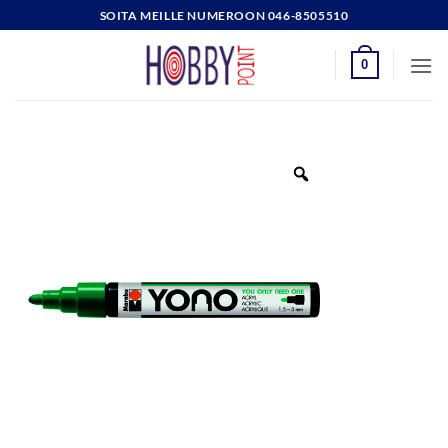
Skip
SOITA MEILLE NUMEROON 046-8505510
to
content
0