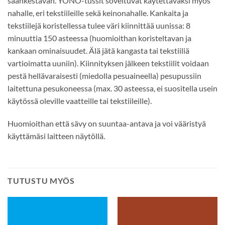
säänkestävän. YONO-tussit soveltuvat käytettäväksi myös
nahalle, eri tekstiileille sekä keinonahalle. Kankaita ja
tekstiilejä koristellessa tulee väri kiinnittää uunissa: 8
minuuttia 150 asteessa (huomioithan koristeltavan ja
kankaan ominaisuudet. Älä jätä kangasta tai tekstiiliä
vartioimatta uuniin). Kiinnityksen jälkeen tekstiilit voidaan
pestä hellävaraisesti (miedolla pesuaineella) pesupussiin
laitettuna pesukoneessa (max. 30 asteessa, ei suositella usein
käytössä oleville vaatteille tai tekstiileille).
Huomioithan että sävy on suuntaa-antava ja voi vääristyä
käyttämäsi laitteen näytöllä.
TUTUSTU MYÖS