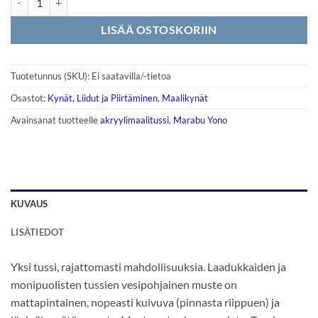
LISÄÄ OSTOSKORIIN
Tuotetunnus (SKU):
Ei saatavilla/-tietoa
Osastot:
Kynät, Liidut ja Piirtäminen
,
Maalikynät
Avainsanat tuotteelle
akryylimaalitussi
,
Marabu Yono
KUVAUS
LISÄTIEDOT
Yksi tussi, rajattomasti mahdollisuuksia. Laadukkaiden ja
monipuolisten tussien vesipohjainen muste on
mattapintainen, nopeasti kuivuva (pinnasta riippuen) ja