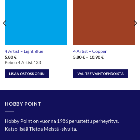
4 Artist – Light Blue
4 Artist – Copper
Hintaluokka:
5,80
€
5,80
€
–
10,90
€
5,80 €
Pebeo 4 Artist 133
-
10,90 €
LISÄÄ OSTOSKORIIN
VALITSE VAIHTOEHDOISTA
Tällä
tuotteella
on
useampi
HOBBY POINT
muunnelma.
Voit
tehdä
Hobby Point on vuonna 1986 perustettu perheyritys.
valinnat
Katso lisää
Tietoa Meistä
-sivulta.
tuotteen
sivulla.