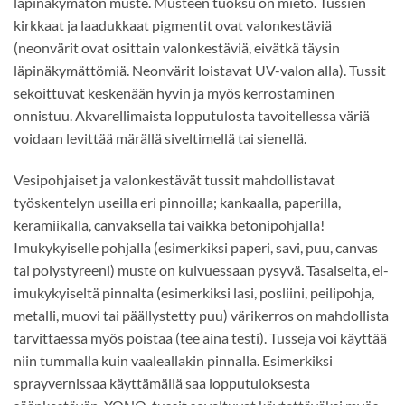
läpinäkymätön muste. Musteen tuoksu on mieto. Tussien
kirkkaat ja laadukkaat pigmentit ovat valonkestäviä
(neonvärit ovat osittain valonkestäviä, eivätkä täysin
läpinäkymättömiä. Neonvärit loistavat UV-valon alla). Tussit
sekoittuvat keskenään hyvin ja myös kerrostaminen
onnistuu. Akvarellimaista lopputulosta tavoitellessa väriä
voidaan levittää märällä siveltimellä tai sienellä.
Vesipohjaiset ja valonkestävät tussit mahdollistavat
työskentelyn useilla eri pinnoilla; kankaalla, paperilla,
keramiikalla, canvaksella tai vaikka betonipohjalla!
Imukykyiselle pohjalla (esimerkiksi paperi, savi, puu, canvas
tai polystyreeni) muste on kuivuessaan pysyvä. Tasaiselta, ei-
imukykyiseltä pinnalta (esimerkiksi lasi, posliini, peilipohja,
metalli, muovi tai päällystetty puu) värikerros on mahdollista
tarvittaessa myös poistaa (tee aina testi). Tusseja voi käyttää
niin tummalla kuin vaaleallakin pinnalla. Esimerkiksi
sprayvernissaa käyttämällä saa lopputuloksesta