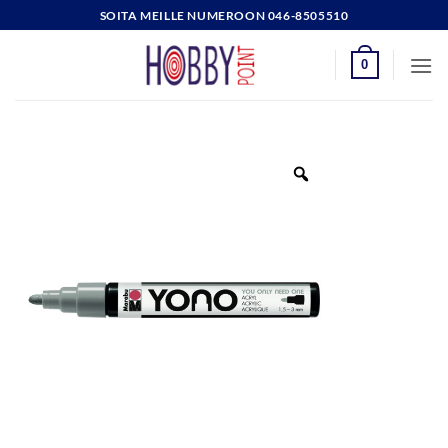
Skip
SOITA MEILLE NUMEROON 046-8505510
to
content
0