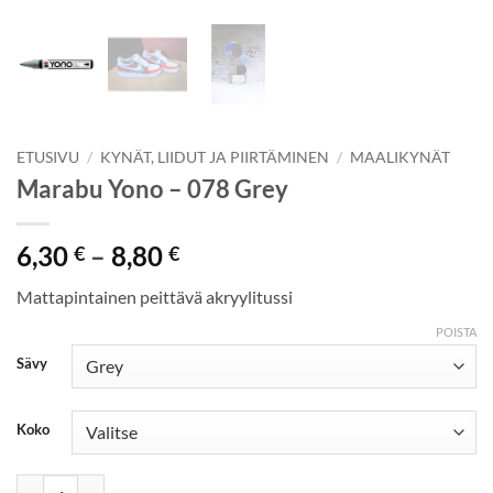
ETUSIVU
/
KYNÄT, LIIDUT JA PIIRTÄMINEN
/
MAALIKYNÄT
Marabu Yono – 078 Grey
Hintaluokka:
6,30
–
8,80
€
€
6,30 €
Mattapintainen peittävä akryylitussi
-
8,80 €
POISTA
Sävy
Koko
Marabu Yono - 078 Grey määrä