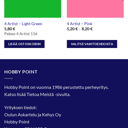
4 Artist – Light Green
4 Artist – Pink
Hintaluokka:
5,80
€
5,20
€
–
8,20
€
5,20 €
Pebeo 4 Artist 116
-
8,20 €
LISÄÄ OSTOSKORIIN
VALITSE VAIHTOEHDOISTA
Tällä
tuotteella
on
useampi
HOBBY POINT
muunnelma.
Voit
tehdä
Hobby Point on vuonna 1986 perustettu perheyritys.
valinnat
Katso lisää
Tietoa Meistä
-sivulta.
tuotteen
sivulla.
Yrityksen tiedot:
Oulun Askartelu ja Kehys Oy
Hobby Point