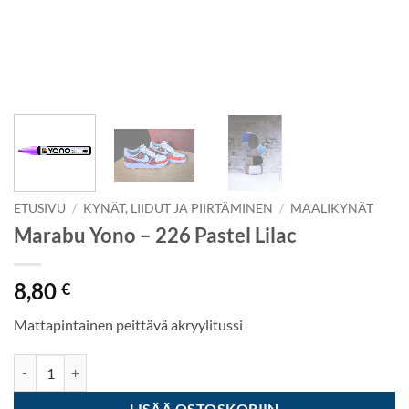
ETUSIVU
/
KYNÄT, LIIDUT JA PIIRTÄMINEN
/
MAALIKYNÄT
Marabu Yono – 226 Pastel Lilac
8,80
€
Mattapintainen peittävä akryylitussi
Marabu Yono - 226 Pastel Lilac määrä
LISÄÄ OSTOSKORIIN