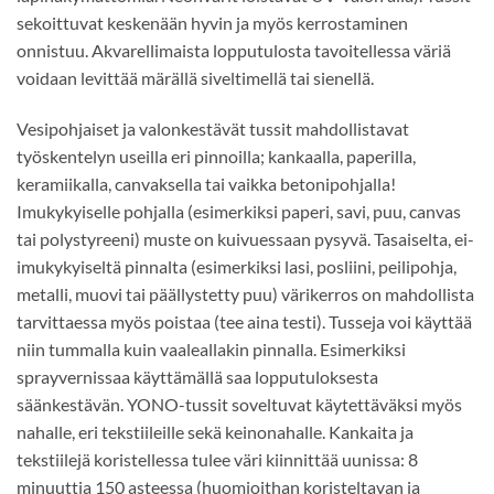
sekoittuvat keskenään hyvin ja myös kerrostaminen
onnistuu. Akvarellimaista lopputulosta tavoitellessa väriä
voidaan levittää märällä siveltimellä tai sienellä.
Vesipohjaiset ja valonkestävät tussit mahdollistavat
työskentelyn useilla eri pinnoilla; kankaalla, paperilla,
keramiikalla, canvaksella tai vaikka betonipohjalla!
Imukykyiselle pohjalla (esimerkiksi paperi, savi, puu, canvas
tai polystyreeni) muste on kuivuessaan pysyvä. Tasaiselta, ei-
imukykyiseltä pinnalta (esimerkiksi lasi, posliini, peilipohja,
metalli, muovi tai päällystetty puu) värikerros on mahdollista
tarvittaessa myös poistaa (tee aina testi). Tusseja voi käyttää
niin tummalla kuin vaaleallakin pinnalla. Esimerkiksi
sprayvernissaa käyttämällä saa lopputuloksesta
säänkestävän. YONO-tussit soveltuvat käytettäväksi myös
nahalle, eri tekstiileille sekä keinonahalle. Kankaita ja
tekstiilejä koristellessa tulee väri kiinnittää uunissa: 8
minuuttia 150 asteessa (huomioithan koristeltavan ja