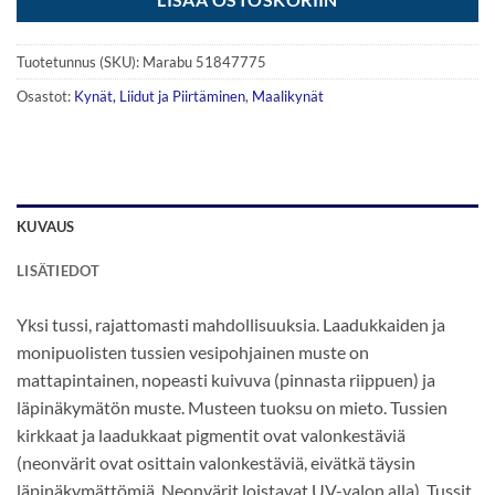
Tuotetunnus (SKU):
Marabu 51847775
Osastot:
Kynät, Liidut ja Piirtäminen
,
Maalikynät
KUVAUS
LISÄTIEDOT
Yksi tussi, rajattomasti mahdollisuuksia. Laadukkaiden ja
monipuolisten tussien vesipohjainen muste on
mattapintainen, nopeasti kuivuva (pinnasta riippuen) ja
läpinäkymätön muste. Musteen tuoksu on mieto. Tussien
kirkkaat ja laadukkaat pigmentit ovat valonkestäviä
(neonvärit ovat osittain valonkestäviä, eivätkä täysin
läpinäkymättömiä. Neonvärit loistavat UV-valon alla). Tussit