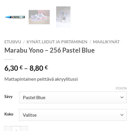
ETUSIVU
/
KYNÄT, LIIDUT JA PIIRTÄMINEN
/
MAALIKYNÄT
Marabu Yono – 256 Pastel Blue
Hintaluokka:
6,30
–
8,80
€
€
6,30 €
Mattapintainen peittävä akryylitussi
-
8,80 €
POISTA
Sävy
Koko
Marabu Yono - 256 Pastel Blue määrä