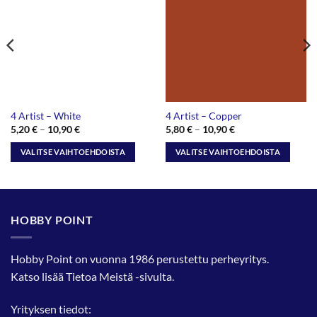
4 Artist – White
4 Artist – Copper
Hintaluokka:
Hintaluokka:
5,20
€
–
10,90
€
5,80
€
–
10,90
€
5,20 €
5,80 €
-
-
VALITSE VAIHTOEHDOISTA
VALITSE VAIHTOEHDOISTA
10,90 €
10,90 €
Tällä
Tällä
tuotteella
tuotteella
on
on
useampi
useampi
HOBBY POINT
muunnelma.
muunnelma.
Voit
Voit
tehdä
tehdä
Hobby Point on vuonna 1986 perustettu perheyritys.
valinnat
valinnat
Katso lisää
Tietoa Meistä
-sivulta.
tuotteen
tuotteen
sivulla.
sivulla.
Yrityksen tiedot: