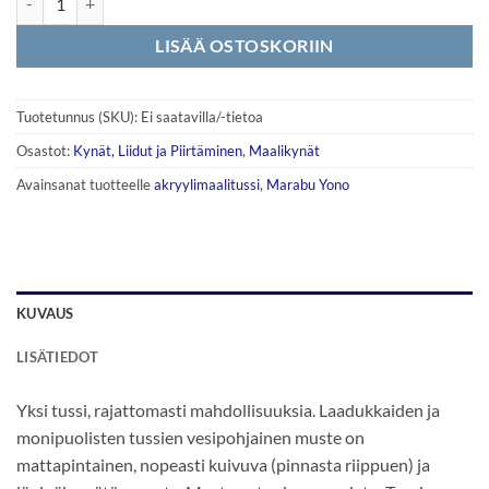
LISÄÄ OSTOSKORIIN
Tuotetunnus (SKU):
Ei saatavilla/-tietoa
Osastot:
Kynät, Liidut ja Piirtäminen
,
Maalikynät
Avainsanat tuotteelle
akryylimaalitussi
,
Marabu Yono
KUVAUS
LISÄTIEDOT
Yksi tussi, rajattomasti mahdollisuuksia. Laadukkaiden ja
monipuolisten tussien vesipohjainen muste on
mattapintainen, nopeasti kuivuva (pinnasta riippuen) ja