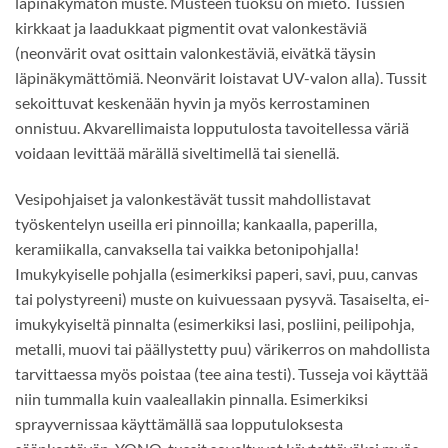
läpinäkymätön muste. Musteen tuoksu on mieto. Tussien
kirkkaat ja laadukkaat pigmentit ovat valonkestäviä
(neonvärit ovat osittain valonkestäviä, eivätkä täysin
läpinäkymättömiä. Neonvärit loistavat UV-valon alla). Tussit
sekoittuvat keskenään hyvin ja myös kerrostaminen
onnistuu. Akvarellimaista lopputulosta tavoitellessa väriä
voidaan levittää märällä siveltimellä tai sienellä.
Vesipohjaiset ja valonkestävät tussit mahdollistavat
työskentelyn useilla eri pinnoilla; kankaalla, paperilla,
keramiikalla, canvaksella tai vaikka betonipohjalla!
Imukykyiselle pohjalla (esimerkiksi paperi, savi, puu, canvas
tai polystyreeni) muste on kuivuessaan pysyvä. Tasaiselta, ei-
imukykyiseltä pinnalta (esimerkiksi lasi, posliini, peilipohja,
metalli, muovi tai päällystetty puu) värikerros on mahdollista
tarvittaessa myös poistaa (tee aina testi). Tusseja voi käyttää
niin tummalla kuin vaaleallakin pinnalla. Esimerkiksi
sprayvernissaa käyttämällä saa lopputuloksesta