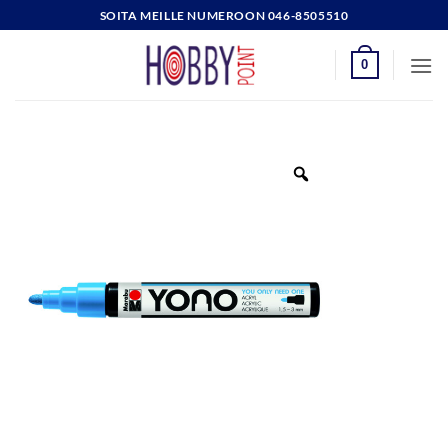
Skip
SOITA MEILLE NUMEROON 046-8505510
to
content
0