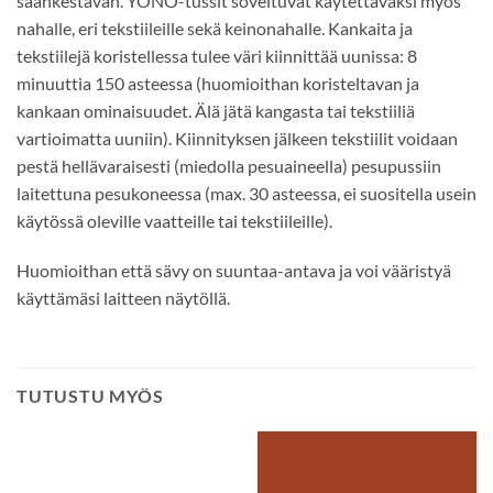
säänkestävän. YONO-tussit soveltuvat käytettäväksi myös
nahalle, eri tekstiileille sekä keinonahalle. Kankaita ja
tekstiilejä koristellessa tulee väri kiinnittää uunissa: 8
minuuttia 150 asteessa (huomioithan koristeltavan ja
kankaan ominaisuudet. Älä jätä kangasta tai tekstiiliä
vartioimatta uuniin). Kiinnityksen jälkeen tekstiilit voidaan
pestä hellävaraisesti (miedolla pesuaineella) pesupussiin
laitettuna pesukoneessa (max. 30 asteessa, ei suositella usein
käytössä oleville vaatteille tai tekstiileille).
Huomioithan että sävy on suuntaa-antava ja voi vääristyä
käyttämäsi laitteen näytöllä.
TUTUSTU MYÖS