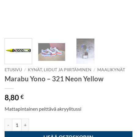
ETUSIVU
/
KYNÄT, LIIDUT JA PIIRTÄMINEN
/
MAALIKYNÄT
Marabu Yono – 321 Neon Yellow
8,80
€
Mattapintainen peittävä akryylitussi
Marabu Yono - 321 Neon Yellow määrä
LISÄÄ OSTOSKORIIN