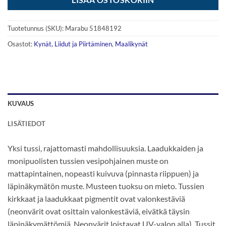
Tuotetunnus (SKU):
Marabu 51848192
Osastot:
Kynät, Liidut ja Piirtäminen
,
Maalikynät
KUVAUS
LISÄTIEDOT
Yksi tussi, rajattomasti mahdollisuuksia. Laadukkaiden ja
monipuolisten tussien vesipohjainen muste on
mattapintainen, nopeasti kuivuva (pinnasta riippuen) ja
läpinäkymätön muste. Musteen tuoksu on mieto. Tussien
kirkkaat ja laadukkaat pigmentit ovat valonkestäviä
(neonvärit ovat osittain valonkestäviä, eivätkä täysin
läpinäkymättömiä. Neonvärit loistavat UV-valon alla). Tussit