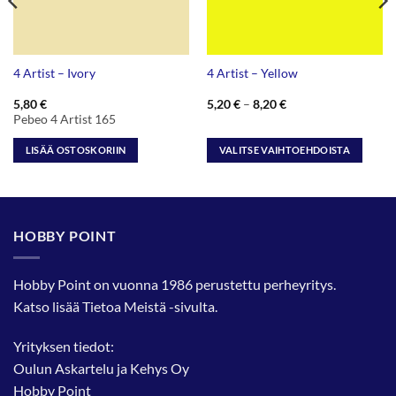
4 Artist – Ivory
4 Artist – Yellow
Hintaluokka:
5,80
€
5,20
€
–
8,20
€
5,20 €
Pebeo 4 Artist 165
-
8,20 €
LISÄÄ OSTOSKORIIN
VALITSE VAIHTOEHDOISTA
Tällä
tuotteella
on
useampi
HOBBY POINT
muunnelma.
Voit
tehdä
Hobby Point on vuonna 1986 perustettu perheyritys.
valinnat
Katso lisää
Tietoa Meistä
-sivulta.
tuotteen
sivulla.
Yrityksen tiedot:
Oulun Askartelu ja Kehys Oy
Hobby Point