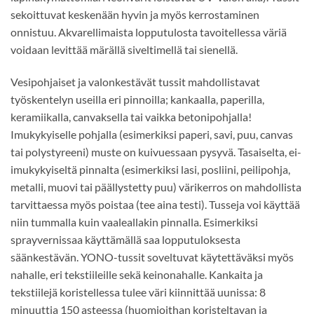
sekoittuvat keskenään hyvin ja myös kerrostaminen
onnistuu. Akvarellimaista lopputulosta tavoitellessa väriä
voidaan levittää märällä siveltimellä tai sienellä.
Vesipohjaiset ja valonkestävät tussit mahdollistavat
työskentelyn useilla eri pinnoilla; kankaalla, paperilla,
keramiikalla, canvaksella tai vaikka betonipohjalla!
Imukykyiselle pohjalla (esimerkiksi paperi, savi, puu, canvas
tai polystyreeni) muste on kuivuessaan pysyvä. Tasaiselta, ei-
imukykyiseltä pinnalta (esimerkiksi lasi, posliini, peilipohja,
metalli, muovi tai päällystetty puu) värikerros on mahdollista
tarvittaessa myös poistaa (tee aina testi). Tusseja voi käyttää
niin tummalla kuin vaaleallakin pinnalla. Esimerkiksi
sprayvernissaa käyttämällä saa lopputuloksesta
säänkestävän. YONO-tussit soveltuvat käytettäväksi myös
nahalle, eri tekstiileille sekä keinonahalle. Kankaita ja
tekstiilejä koristellessa tulee väri kiinnittää uunissa: 8
minuuttia 150 asteessa (huomioithan koristeltavan ja