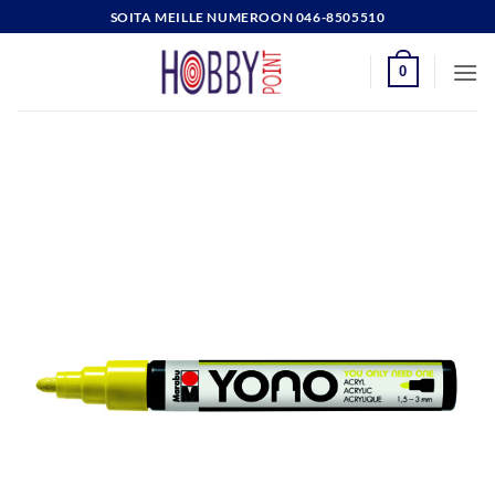
Skip
SOITA MEILLE NUMEROON 046-8505510
to
content
0