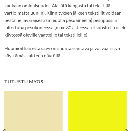
kankaan ominaisuudet. Älä jätä kangasta tai tekstiiliä
vartioimatta uuniin). Kiinnityksen jälkeen tekstiilit voidaan
pestä hellävaraisesti (miedolla pesuaineella) pesupussiin
laitettuna pesukoneessa (max. 30 asteessa, ei suositella usein
käytössä oleville vaatteille tai tekstiileille).
Huomioithan että sävy on suuntaa-antava ja voi vääristyä
käyttämäsi laitteen näytöllä.
TUTUSTU MYÖS