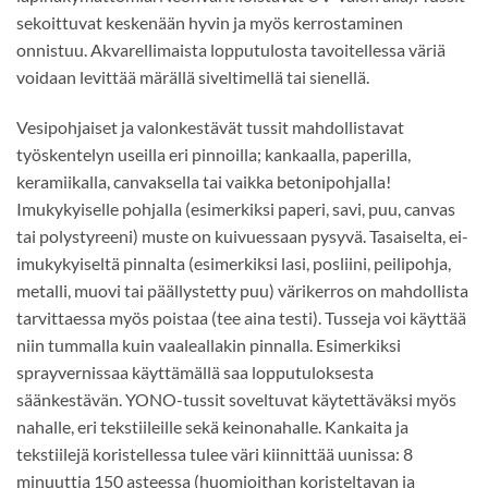
sekoittuvat keskenään hyvin ja myös kerrostaminen
onnistuu. Akvarellimaista lopputulosta tavoitellessa väriä
voidaan levittää märällä siveltimellä tai sienellä.
Vesipohjaiset ja valonkestävät tussit mahdollistavat
työskentelyn useilla eri pinnoilla; kankaalla, paperilla,
keramiikalla, canvaksella tai vaikka betonipohjalla!
Imukykyiselle pohjalla (esimerkiksi paperi, savi, puu, canvas
tai polystyreeni) muste on kuivuessaan pysyvä. Tasaiselta, ei-
imukykyiseltä pinnalta (esimerkiksi lasi, posliini, peilipohja,
metalli, muovi tai päällystetty puu) värikerros on mahdollista
tarvittaessa myös poistaa (tee aina testi). Tusseja voi käyttää
niin tummalla kuin vaaleallakin pinnalla. Esimerkiksi
sprayvernissaa käyttämällä saa lopputuloksesta
säänkestävän. YONO-tussit soveltuvat käytettäväksi myös
nahalle, eri tekstiileille sekä keinonahalle. Kankaita ja
tekstiilejä koristellessa tulee väri kiinnittää uunissa: 8
minuuttia 150 asteessa (huomioithan koristeltavan ja