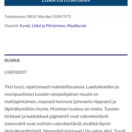
Tuotetunnus (SKU):
Marabu 51847973
Osastot:
Kynät, Liidut ja Piirtäminen
,
Maalikynät
KUVAUS
LISÄTIEDOT
Yksi tussi, rajattomasti mahdollisuuksia. Laadukkaiden ja
monipuolisten tussien vesipohjainen muste on
mattapintainen, nopeasti kuivuva (pinnasta riippuen) ja
läpinäkymätön muste. Musteen tuoksu on mieto. Tussien
kirkkaat ja laadukkaat pigmentit ovat valonkestäviä
(neonvärit ovat osittain valonkestäviä, eivätkä täysin
läpinäkymättömiä. Neonvärit loistavat UV-valon alla). Tussit