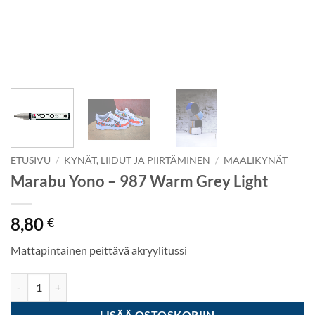
ETUSIVU
/
KYNÄT, LIIDUT JA PIIRTÄMINEN
/
MAALIKYNÄT
Marabu Yono – 987 Warm Grey Light
8,80
€
Mattapintainen peittävä akryylitussi
Marabu Yono - 987 Warm Grey Light määrä
LISÄÄ OSTOSKORIIN