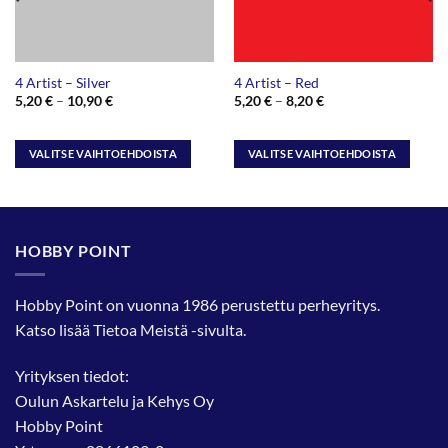
4 Artist – Silver
4 Artist – Red
Hintaluokka:
Hintaluokka:
5,20
€
–
10,90
€
5,20
€
–
8,20
€
5,20 €
5,20 €
-
-
10,90 €
8,20 €
VALITSE VAIHTOEHDOISTA
VALITSE VAIHTOEHDOISTA
Tällä
Tällä
tuotteella
tuotteella
on
on
useampi
useampi
HOBBY POINT
muunnelma.
muunnelma.
Voit
Voit
tehdä
tehdä
Hobby Point on vuonna 1986 perustettu perheyritys.
valinnat
valinnat
Katso lisää
Tietoa Meistä
-sivulta.
tuotteen
tuotteen
sivulla.
sivulla.
Yrityksen tiedot:
Oulun Askartelu ja Kehys Oy
Hobby Point