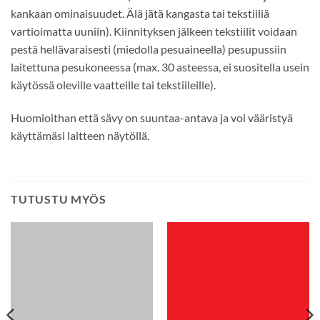
kankaan ominaisuudet. Älä jätä kangasta tai tekstiiliä
vartioimatta uuniin). Kiinnityksen jälkeen tekstiilit voidaan
pestä hellävaraisesti (miedolla pesuaineella) pesupussiin
laitettuna pesukoneessa (max. 30 asteessa, ei suositella usein
käytössä oleville vaatteille tai tekstiileille).
Huomioithan että sävy on suuntaa-antava ja voi vääristyä
käyttämäsi laitteen näytöllä.
TUTUSTU MYÖS