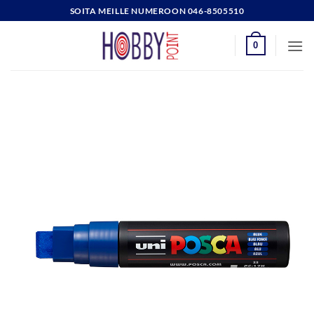
Skip
SOITA MEILLE NUMEROON 046-8505510
to
content
0