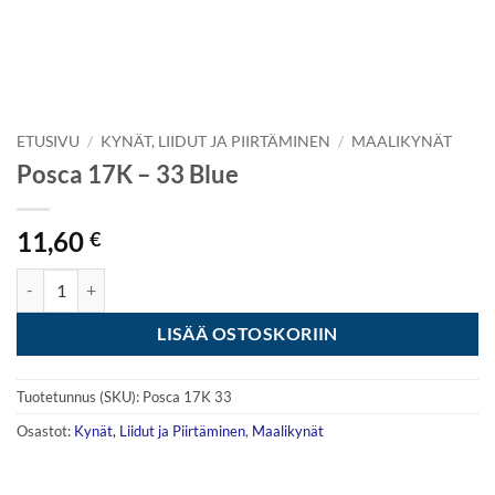
ETUSIVU
/
KYNÄT, LIIDUT JA PIIRTÄMINEN
/
MAALIKYNÄT
Posca 17K – 33 Blue
11,60
€
Posca 17K - 33 Blue määrä
LISÄÄ OSTOSKORIIN
Tuotetunnus (SKU):
Posca 17K 33
Osastot:
Kynät, Liidut ja Piirtäminen
,
Maalikynät