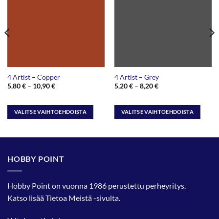
4 Artist – Copper
4 Artist – Grey
Hintaluokka:
Hintaluokka:
5,80
€
–
10,90
€
5,20
€
–
8,20
€
5,80 €
5,20 €
-
-
10,90 €
8,20 €
VALITSE VAIHTOEHDOISTA
VALITSE VAIHTOEHDOISTA
Tällä
Tällä
tuotteella
tuotteella
on
on
useampi
useampi
HOBBY POINT
muunnelma.
muunnelma.
Voit
Voit
tehdä
tehdä
Hobby Point on vuonna 1986 perustettu perheyritys.
valinnat
valinnat
Katso lisää
Tietoa Meistä
-sivulta.
tuotteen
tuotteen
sivulla.
sivulla.