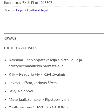
Tuotetunnus (SKU):
Elliot 1015507
Osastot:
Leijat
,
Ohjattavat leijat
KUVAUS
TUOTETURVALLISUUS
Kaksinaruinen ohjattava leija aloittelijoille ja
edistyneemmällekin harrastajalle
RTF – Ready To Fly – Käyttövalmis
Leveys 117cm, korkeus 59cm
Sävy: Rainbow
Materiaali: Spinaker / Ripstop-nylon
Tuulisuositus: 1-10,7m/s (1,5-5 Bft.)