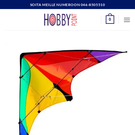
Skip
SOITA MEILLE NUMEROON 046-8505510
to
content
0