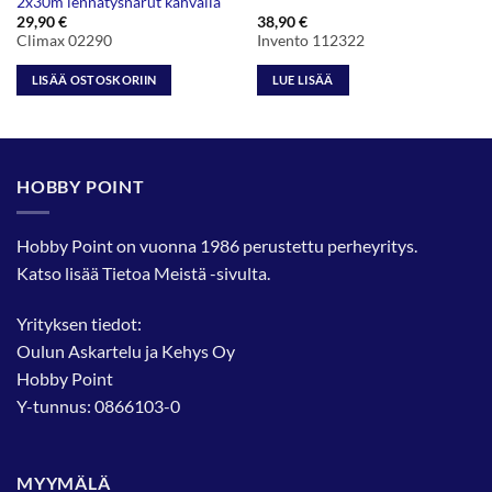
2x30m lennätysnarut kahvalla
29,90
€
38,90
€
Climax 02290
Invento 112322
LISÄÄ OSTOSKORIIN
LUE LISÄÄ
HOBBY POINT
Hobby Point on vuonna 1986 perustettu perheyritys.
Katso lisää
Tietoa Meistä
-sivulta.
Yrityksen tiedot:
Oulun Askartelu ja Kehys Oy
Hobby Point
Y-tunnus: 0866103-0
MYYMÄLÄ