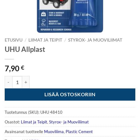
ETUSIVU
/
LIIMAT JA TEIPIT
/
STYROX- JA MUOVILIIMAT
UHU Allplast
7,90
€
UHU Allplast määrä
LISÄÄ OSTOSKORIIN
Tuotetunnus (SKU):
UHU 48410
Osastot:
Liimat ja Teipit
,
Styrox- ja Muoviliimat
Avainsanat tuotteelle
Muoviliima
,
Plastic Cement