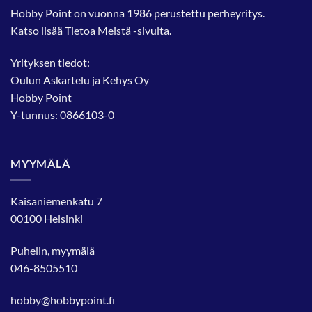
tehdä
Hobby Point on vuonna 1986 perustettu perheyritys.
valinnat
Katso lisää
Tietoa Meistä
-sivulta.
tuotteen
sivulla.
Yrityksen tiedot:
Oulun Askartelu ja Kehys Oy
Hobby Point
Y-tunnus: 0866103-0
MYYMÄLÄ
Kaisaniemenkatu 7
00100 Helsinki
Puhelin, myymälä
046-8505510
hobby@hobbypoint.fi