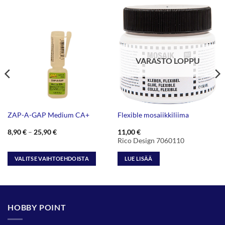
VARASTO LOPPU
ZAP-A-GAP Medium CA+
Flexible mosaiikkiliima
Hintaluokka:
8,90
€
–
25,90
€
11,00
€
8,90 €
Rico Design 7060110
-
25,90 €
VALITSE VAIHTOEHDOISTA
LUE LISÄÄ
Tällä
tuotteella
on
useampi
HOBBY POINT
muunnelma.
Voit