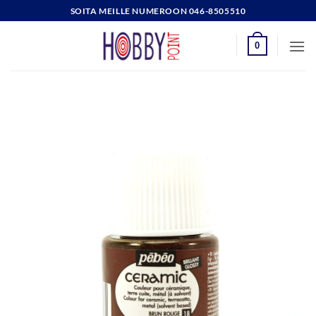
Skip
SOITA MEILLE NUMEROON 046-8505510
to
content
0