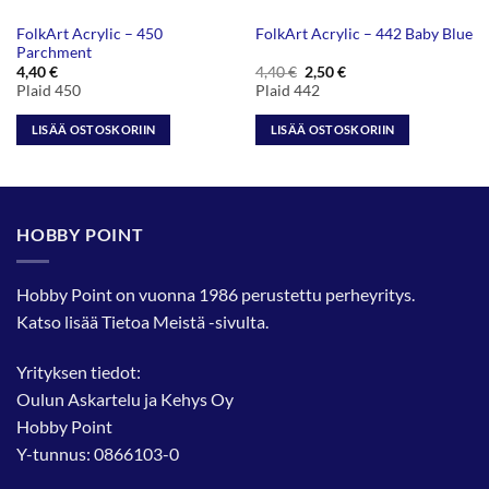
FolkArt Acrylic – 450
FolkArt Acrylic – 442 Baby Blue
Parchment
Alkuperäinen
Nykyinen
4,40
€
4,40
€
2,50
€
hinta
hinta
Plaid 450
Plaid 442
oli:
on:
4,40 €.
2,50 €.
LISÄÄ OSTOSKORIIN
LISÄÄ OSTOSKORIIN
HOBBY POINT
Hobby Point on vuonna 1986 perustettu perheyritys.
Katso lisää
Tietoa Meistä
-sivulta.
Yrityksen tiedot:
Oulun Askartelu ja Kehys Oy
Hobby Point
Y-tunnus: 0866103-0