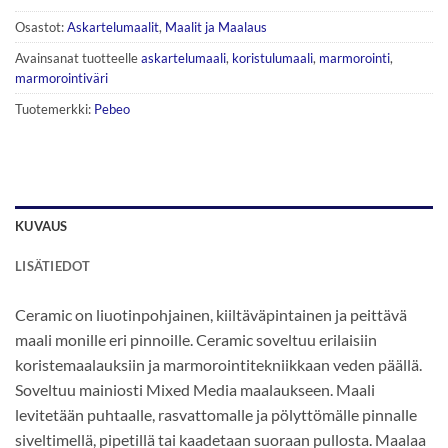
Osastot:
Askartelumaalit
,
Maalit ja Maalaus
Avainsanat tuotteelle
askartelumaali
,
koristulumaali
,
marmorointi
,
marmorointiväri
Tuotemerkki:
Pebeo
KUVAUS
LISÄTIEDOT
Ceramic on liuotinpohjainen, kiiltäväpintainen ja peittävä
maali monille eri pinnoille. Ceramic soveltuu erilaisiin
koristemaalauksiin ja marmorointitekniikkaan veden päällä.
Soveltuu mainiosti Mixed Media maalaukseen. Maali
levitetään puhtaalle, rasvattomalle ja pölyttömälle pinnalle
siveltimellä, pipetillä tai kaadetaan suoraan pullosta. Maalaa