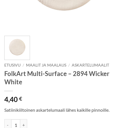
ETUSIVU
/
MAALIT JA MAALAUS
/
ASKARTELUMAALIT
FolkArt Multi-Surface – 2894 Wicker
White
4,40
€
Satiinikiiltoinen askartelumaali lähes kaikille pinnoille.
FolkArt Multi-Surface - 2894 Wicker White määrä