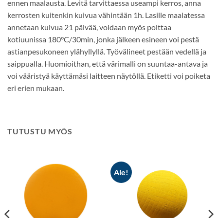
ennen maalausta. Levitä tarvittaessa useampi kerros, anna
kerrosten kuitenkin kuivua vähintään 1h. Lasille maalatessa
annetaan kuivua 21 päivää, voidaan myös polttaa
kotiuunissa 180°C/30min, jonka jälkeen esineen voi pestä
astianpesukoneen ylähyllyllä. Työvälineet pestään vedellä ja
saippualla. Huomioithan, että värimalli on suuntaa-antava ja
voi vääristyä käyttämäsi laitteen näytöllä. Etiketti voi poiketa
eri erien mukaan.
TUTUSTU MYÖS
Ale!