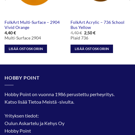
FolkArt Multi-Surface – 2904
FolkArt Acrylic – 736 School
Vivid Orange
Bus Yellow
Alkuperäinen
Nykyinen
4,40
€
4,40
€
2,50
€
hinta
hinta
Multi-Surface 2904
Plaid 736
oli:
on:
4,40 €.
2,50 €.
LISÄÄ OSTOSKORIIN
LISÄÄ OSTOSKORIIN
HOBBY POINT
Hobby Point on vuonna 1986 perustettu perheyritys.
Katso lisää
Tietoa Meistä
-sivulta.
Yrityksen tiedot:
Oulun Askartelu ja Kehys Oy
Hobby Point