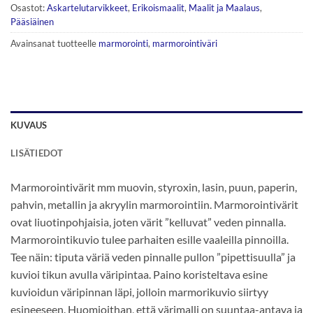
Osastot:
Askartelutarvikkeet
,
Erikoismaalit
,
Maalit ja Maalaus
,
Pääsiäinen
Avainsanat tuotteelle
marmorointi
,
marmorointiväri
KUVAUS
LISÄTIEDOT
Marmorointivärit mm muovin, styroxin, lasin, puun, paperin,
pahvin, metallin ja akryylin marmorointiin. Marmorointivärit
ovat liuotinpohjaisia, joten värit ”kelluvat” veden pinnalla.
Marmorointikuvio tulee parhaiten esille vaaleilla pinnoilla.
Tee näin: tiputa väriä veden pinnalle pullon ”pipettisuulla” ja
kuvioi tikun avulla väripintaa. Paino koristeltava esine
kuvioidun väripinnan läpi, jolloin marmorikuvio siirtyy
esineeseen. Huomioithan, että värimalli on suuntaa-antava ja