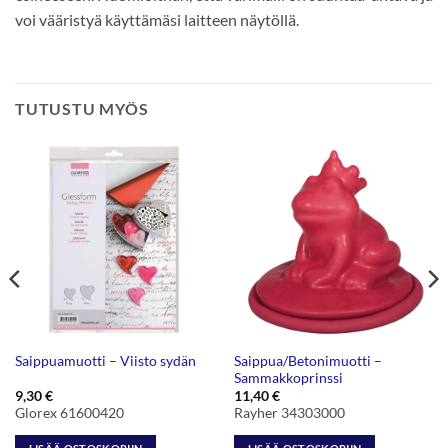
voi vääristyä käyttämäsi laitteen näytöllä.
TUTUSTU MYÖS
Saippua/Betonimuotti –
Saippuamuotti – Viisto sydän
Sammakkoprinssi
9,30
€
11,40
€
Glorex 61600420
Rayher 34303000