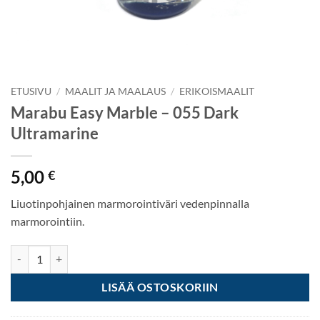
ETUSIVU
/
MAALIT JA MAALAUS
/
ERIKOISMAALIT
Marabu Easy Marble – 055 Dark
Ultramarine
5,00
€
Liuotinpohjainen marmorointiväri vedenpinnalla
marmorointiin.
Marabu Easy Marble - 055 Dark Ultramarine määrä
LISÄÄ OSTOSKORIIN