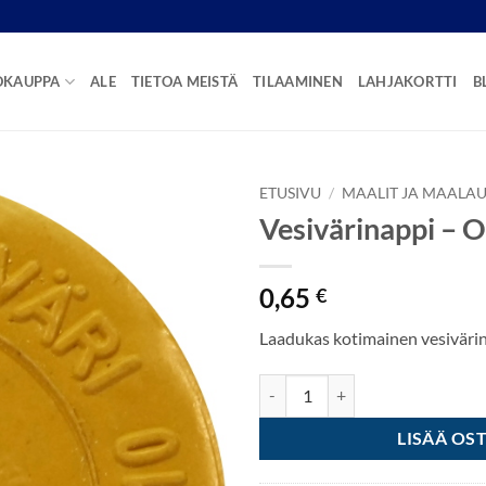
OKAUPPA
ALE
TIETOA MEISTÄ
TILAAMINEN
LAHJAKORTTI
B
ETUSIVU
/
MAALIT JA MAALAU
Vesivärinappi – 
0,65
€
Laadukas kotimainen vesivärin
Vesivärinappi - Okra määrä
LISÄÄ OS