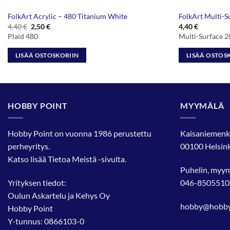
FolkArt Acrylic – 480 Titanium White
FolkArt Multi-S
Alkuperäinen
Nykyinen
4,40
€
2,50
€
4,40
€
hinta
hinta
Plaid 480
Multi-Surface 
oli:
on:
4,40 €.
2,50 €.
LISÄÄ OSTOSKORIIN
LISÄÄ OSTOS
HOBBY POINT
MYYMÄLÄ
Hobby Point on vuonna 1986 perustettu
Kaisaniemenk
perheyritys.
00100 Helsink
Katso lisää
Tietoa Meistä
-sivulta.
Puhelin, myy
Yrityksen tiedot:
046-8505510
Oulun Askartelu ja Kehys Oy
hobby@hobbyp
Hobby Point
Y-tunnus: 0866103-0