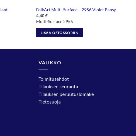
lant
FolkArt Multi-Surface – 2956 Violet Pansy
4,40
€
Multi-Surface 2956
LISÄÄ OSTOSKORIIN
VALIKKO
Toimitusehdot
Tilauksen seuranta
Tilauksen peruutuslomake
Tietosuoja