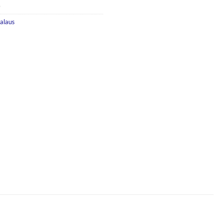
0
alaus