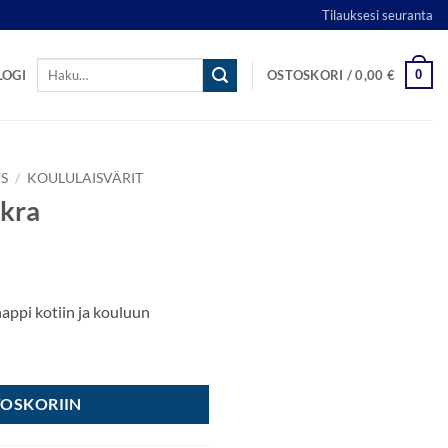
Tilauksesi seuranta
Etsi:
0
LOGI
OSTOSKORI /
0,00
€
S
/
KOULULAISVÄRIT
Okra
appi kotiin ja kouluun
TOSKORIIN