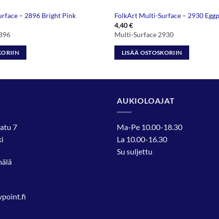
urface – 2896 Bright Pink
FolkArt Multi-Surface – 2930 Eggp
4,40
€
2896
Multi-Surface 2930
KORIIN
LISÄÄ OSTOSKORIIN
AUKIOLOAJAT
atu 7
Ma-Pe 10.00-18.30
i
La 10.00-16.30
Su suljettu
mälä
oint.fi