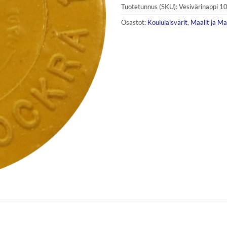
Tuotetunnus (SKU):
Vesivärinappi 1
Osastot:
Koululaisvärit
,
Maalit ja Ma