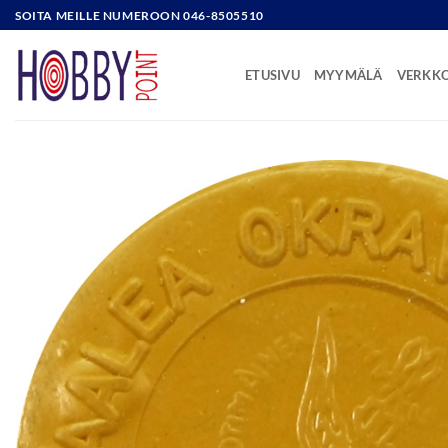
Skip
SOITA MEILLE NUMEROON 046-8505510
to
content
ETUSIVU
MYYMÄLÄ
VERKK