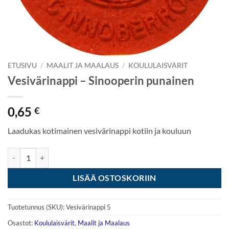
ETUSIVU
/
MAALIT JA MAALAUS
/
KOULULAISVÄRIT
Vesivärinappi – Sinooperin punainen
0,65
€
Laadukas kotimainen vesivärinappi kotiin ja kouluun
Vesivärinappi - Sinooperin punainen määrä
LISÄÄ OSTOSKORIIN
Tuotetunnus (SKU):
Vesivärinappi 5
Osastot:
Koululaisvärit
,
Maalit ja Maalaus