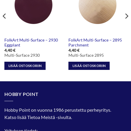
FolkArt Multi-Surface – 2930
FolkArt Multi-Surface – 2895
Eggplant
Parchment
4,40
€
4,40
€
Multi-Surface 2930
Multi-Surface 2895
LISÄÄ OSTOSKORIIN
LISÄÄ OSTOSKORIIN
HOBBY POINT
Hobby Point on vuonna 1986 perustettu perheyritys.
Katso lisää
Tietoa Meistä
-sivulta.
Yrityksen tiedot: