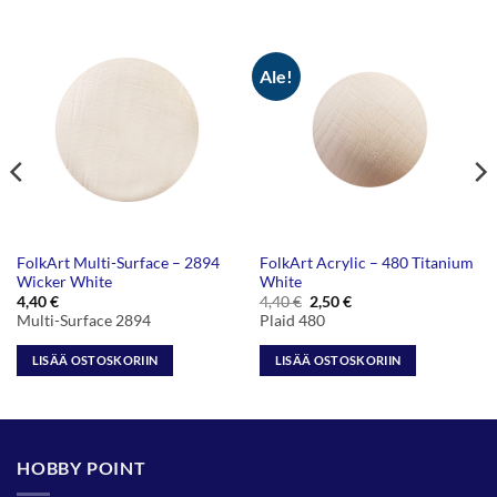
Ale!
FolkArt Multi-Surface – 2894
FolkArt Acrylic – 480 Titanium
Wicker White
White
Alkuperäinen
Nykyinen
4,40
€
4,40
€
2,50
€
hinta
hinta
Multi-Surface 2894
Plaid 480
oli:
on:
4,40 €.
2,50 €.
LISÄÄ OSTOSKORIIN
LISÄÄ OSTOSKORIIN
HOBBY POINT