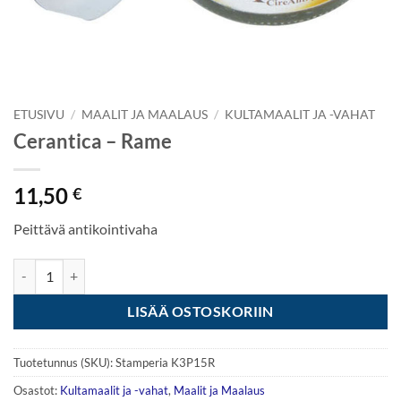
ETUSIVU
/
MAALIT JA MAALAUS
/
KULTAMAALIT JA -VAHAT
Cerantica – Rame
11,50
€
Peittävä antikointivaha
Cerantica - Rame määrä
LISÄÄ OSTOSKORIIN
Tuotetunnus (SKU):
Stamperia K3P15R
Osastot:
Kultamaalit ja -vahat
,
Maalit ja Maalaus