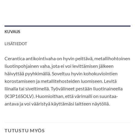
KUVAUS
LISÄTIEDOT
Cerantica antikointivaha on hyvin peittävä, metallihohtoinen
liuotinpohjainen vaha, jota ei voi levittämisen jälkeen
häivyttää pyyhkimällä. Soveltuu hyvin kohokuviointien
korostamiseen ja metallitehosteiden luomiseen. Levitä
liinalla tai siveltimellä. Työvälineet pestään liuotinaineella
(K3P16SOLV). Huomioithan, että värimalli on suuntaa-
antava ja voi vääristyä käyttämäsi laitteen näytöllä.
TUTUSTU MYÖS