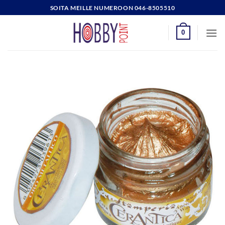
Skip
SOITA MEILLE NUMEROON 046-8505510
to
content
0