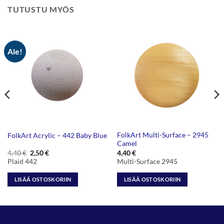
TUTUSTU MYÖS
Ale!
FolkArt Multi-Surface – 2945
FolkArt Acrylic – 442 Baby Blue
Camel
Alkuperäinen
Nykyinen
4,40
€
2,50
€
4,40
€
hinta
hinta
Plaid 442
Multi-Surface 2945
oli:
on:
4,40 €.
2,50 €.
LISÄÄ OSTOSKORIIN
LISÄÄ OSTOSKORIIN