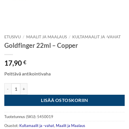
ETUSIVU
/
MAALIT JA MAALAUS
/
KULTAMAALIT JA -VAHAT
Goldfinger 22ml – Copper
17,90
€
Peittävä antikointivaha
Goldfinger 22ml - Copper määrä
LISÄÄ OSTOSKORIIN
Tuotetunnus (SKU):
5450019
Osastot:
Kultamaalit ja -vahat
,
Maalit ja Maalaus