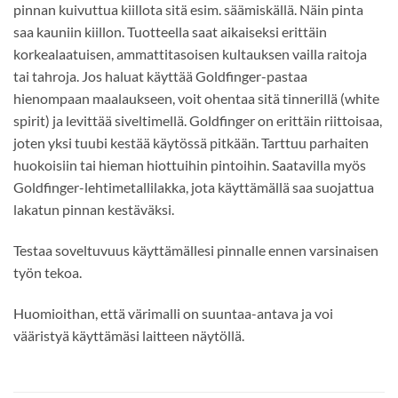
pinnan kuivuttua kiillota sitä esim. säämiskällä. Näin pinta
saa kauniin kiillon. Tuotteella saat aikaiseksi erittäin
korkealaatuisen, ammattitasoisen kultauksen vailla raitoja
tai tahroja. Jos haluat käyttää Goldfinger-pastaa
hienompaan maalaukseen, voit ohentaa sitä tinnerillä (white
spirit) ja levittää siveltimellä. Goldfinger on erittäin riittoisaa,
joten yksi tuubi kestää käytössä pitkään. Tarttuu parhaiten
huokoisiin tai hieman hiottuihin pintoihin. Saatavilla myös
Goldfinger-lehtimetallilakka, jota käyttämällä saa suojattua
lakatun pinnan kestäväksi.
Testaa soveltuvuus käyttämällesi pinnalle ennen varsinaisen
työn tekoa.
Huomioithan, että värimalli on suuntaa-antava ja voi
vääristyä käyttämäsi laitteen näytöllä.