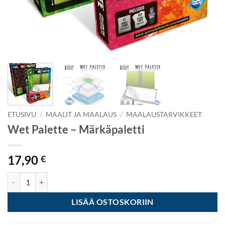
ETUSIVU
/
MAALIT JA MAALAUS
/
MAALAUSTARVIKKEET
Wet Palette – Märkäpaletti
17,90
€
Wet Palette - Märkäpaletti määrä
LISÄÄ OSTOSKORIIN