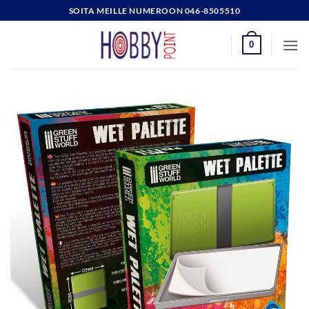
Skip
SOITA MEILLE NUMEROON 046-8505510
to
content
0