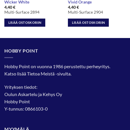
Wicker White
Vivid Orange
4,40
€
4,40
€
Multi-Surface 2894
Multi-Surface 2904
LISÄÄ OSTOSKORIIN
LISÄÄ OSTOSKORIIN
HOBBY POINT
Hobby Point on vuonna 1986 perustettu perheyritys.
Katso lisää
Tietoa Meistä
-sivulta.
Yrityksen tiedot:
Oulun Askartelu ja Kehys Oy
Hobby Point
Y-tunnus: 0866103-0
MYYMÄLÄ