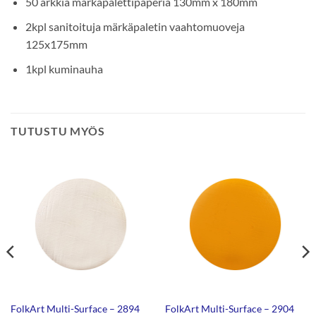
50 arkkia märkäpalettipaperia 130mm x 180mm
2kpl sanitoituja märkäpaletin vaahtomuoveja
125x175mm
1kpl kuminauha
TUTUSTU MYÖS
FolkArt Multi-Surface – 2894
FolkArt Multi-Surface – 2904