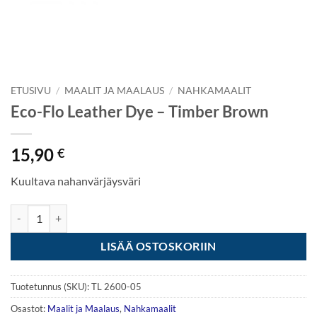
ETUSIVU
/
MAALIT JA MAALAUS
/
NAHKAMAALIT
Eco-Flo Leather Dye – Timber Brown
15,90
€
Kuultava nahanvärjäysväri
Eco-Flo Leather Dye - Timber Brown määrä
LISÄÄ OSTOSKORIIN
Tuotetunnus (SKU):
TL 2600-05
Osastot:
Maalit ja Maalaus
,
Nahkamaalit