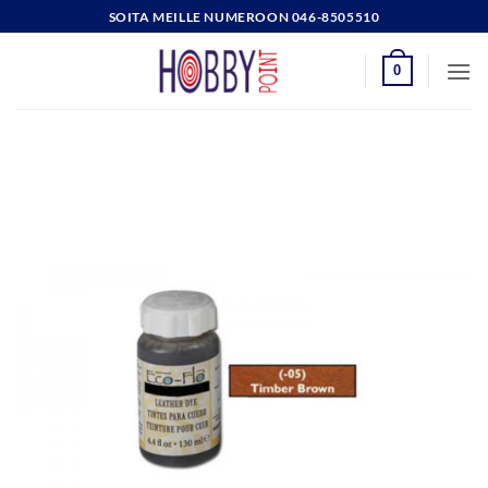
Skip
SOITA MEILLE NUMEROON 046-8505510
to
content
0