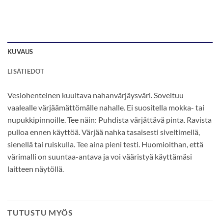
KUVAUS
LISÄTIEDOT
Vesiohenteinen kuultava nahanvärjäysväri. Soveltuu
vaalealle värjäämättömälle nahalle. Ei suositella mokka- tai
nupukkipinnoille. Tee näin: Puhdista värjättävä pinta. Ravista
pulloa ennen käyttöä. Värjää nahka tasaisesti siveltimellä,
sienellä tai ruiskulla. Tee aina pieni testi. Huomioithan, että
värimalli on suuntaa-antava ja voi vääristyä käyttämäsi
laitteen näytöllä.
TUTUSTU MYÖS