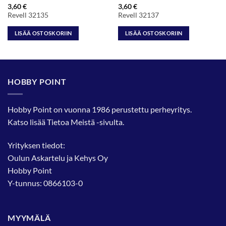
3,60
€
3,60
€
Revell 32135
Revell 32137
LISÄÄ OSTOSKORIIN
LISÄÄ OSTOSKORIIN
HOBBY POINT
Hobby Point on vuonna 1986 perustettu perheyritys.
Katso lisää
Tietoa Meistä
-sivulta.
Yrityksen tiedot:
Oulun Askartelu ja Kehys Oy
Hobby Point
Y-tunnus: 0866103-0
MYYMÄLÄ