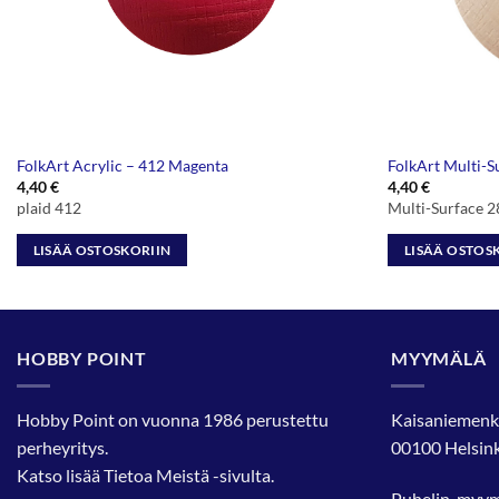
FolkArt Acrylic – 412 Magenta
FolkArt Multi-
4,40
€
4,40
€
plaid 412
Multi-Surface 
LISÄÄ OSTOSKORIIN
LISÄÄ OSTOS
HOBBY POINT
MYYMÄLÄ
Hobby Point on vuonna 1986 perustettu
Kaisaniemenk
perheyritys.
00100 Helsink
Katso lisää
Tietoa Meistä
-sivulta.
Puhelin, myy