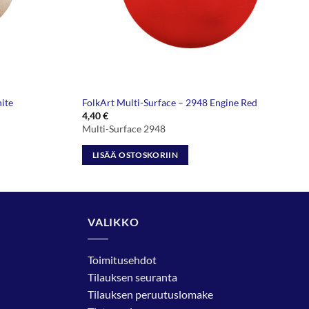
ite
FolkArt Multi-Surface – 2948 Engine Red
4,40
€
Multi-Surface 2948
LISÄÄ OSTOSKORIIN
VALIKKO
Toimitusehdot
Tilauksen seuranta
Tilauksen peruutuslomake