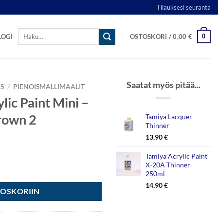
Tilauksesi seuranta
Etsi:
0
LOGI
OSTOSKORI /
0,00
€
Saatat myös pitää...
S
/
PIENOISMALLIMAALIT
lic Paint Mini –
rown 2
Tamiya Lacquer
Thinner
13,90
€
Tamiya Acrylic Paint
X-20A Thinner
- XF-90 Flat Red Brown 2 määrä
250ml
14,90
€
TOSKORIIN