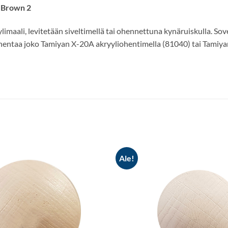
d Brown 2
maali, levitetään siveltimellä tai ohennettuna kynäruiskulla. Sovel
 ohentaa joko Tamiyan X-20A akryyliohentimella (81040) tai Tamiya
Ale!