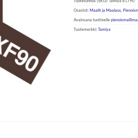
Tuotetunnus (SKU):
Tamiya 81790
Osastot:
Maalit ja Maalaus
,
Pienoism
Avainsana tuotteelle
pienoismallimaa
Tuotemerkki:
Tamiya