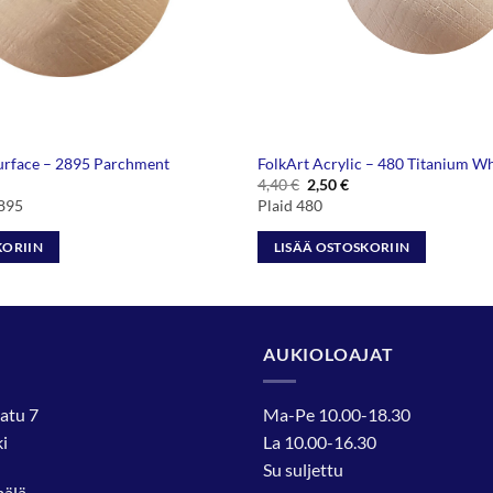
Surface – 2895 Parchment
FolkArt Acrylic – 480 Titanium Wh
Alkuperäinen
Nykyinen
4,40
€
2,50
€
hinta
hinta
2895
Plaid 480
oli:
on:
4,40 €.
2,50 €.
KORIIN
LISÄÄ OSTOSKORIIN
AUKIOLOAJAT
atu 7
Ma-Pe 10.00-18.30
i
La 10.00-16.30
Su suljettu
mälä