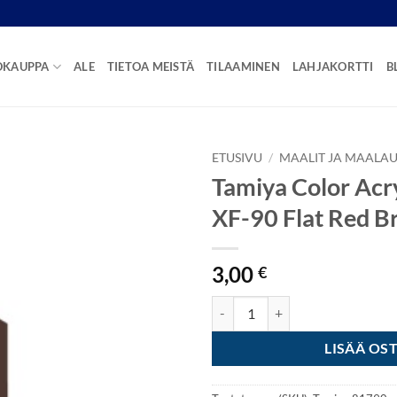
OKAUPPA
ALE
TIETOA MEISTÄ
TILAAMINEN
LAHJAKORTTI
B
ETUSIVU
/
MAALIT JA MAALAU
Tamiya Color Acry
XF-90 Flat Red B
3,00
€
Tamiya Color Acrylic Paint Mini 
LISÄÄ OS