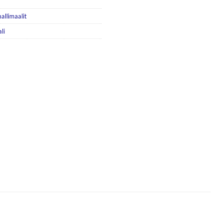
allimaalit
li