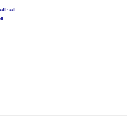
allimaalit
li