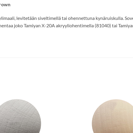
Brown
maali, levitetään siveltimellä tai ohennettuna kynäruiskulla. Sovel
 ohentaa joko Tamiyan X-20A akryyliohentimella (81040) tai Tamiya