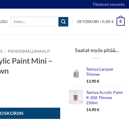
Tilauksesi seuranta
Etsi:
0
LOGI
OSTOSKORI /
0,00
€
Saatat myös pitää...
S
/
PIENOISMALLIMAALIT
lic Paint Mini –
own
Tamiya Lacquer
Thinner
13,90
€
Tamiya Acrylic Paint
X-20A Thinner
 - XF-68 NATO Brown määrä
250ml
14,90
€
TOSKORIIN