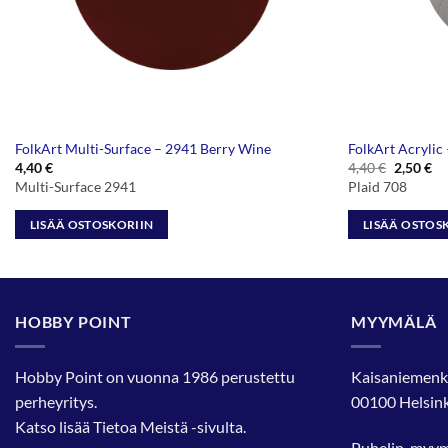
FolkArt Multi-Surface – 2941 Berry Wine
FolkArt Acrylic
Alkuper
Ny
4,40
€
4,40
€
2,50
€
hinta
hi
Multi-Surface 2941
Plaid 708
oli:
on
4,40 €.
2,
LISÄÄ OSTOSKORIIN
LISÄÄ OSTOS
HOBBY POINT
MYYMÄLÄ
Hobby Point on vuonna 1986 perustettu
Kaisaniemenk
perheyritys.
00100 Helsink
Katso lisää
Tietoa Meistä
-sivulta.
Puhelin, myy