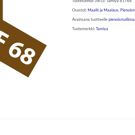
Tuotetunnus (SKU):
Tamiya 81768
Osastot:
Maalit ja Maalaus
,
Pienoism
Avainsana tuotteelle
pienoismallimaa
Tuotemerkki:
Tamiya